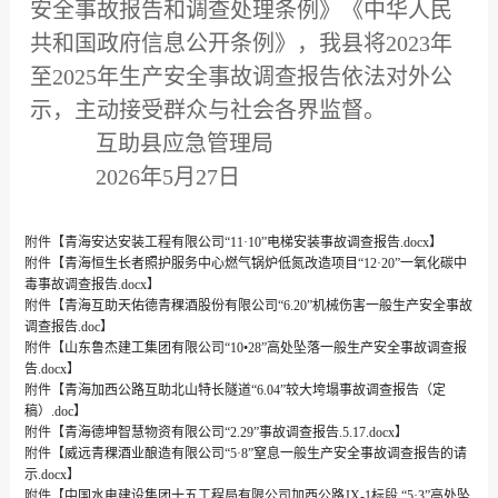
安全事故报告和调查处理条例》《中华人民
共和国政府信息公开条例》，我县将2023年
至2025年生产安全事故调查报告依法对外公
示，主动接受群众与社会各界监督。
互助县应急管理局
2026年5月27日
附件【
青海安达安装工程有限公司“11·10”电梯安装事故调查报告.docx
】
附件【
青海恒生长者照护服务中心燃气锅炉低氮改造项目“12·20”一氧化碳中
毒事故调查报告.docx
】
附件【
青海互助天佑德青稞酒股份有限公司“6.20”机械伤害一般生产安全事故
调查报告.doc
】
附件【
山东鲁杰建工集团有限公司“10•28”高处坠落一般生产安全事故调查报
告.docx
】
附件【
青海加西公路互助北山特长隧道“6.04”较大垮塌事故调查报告（定
稿）.doc
】
附件【
青海德坤智慧物资有限公司“2.29”事故调查报告.5.17.docx
】
附件【
威远青稞酒业酿造有限公司“5·8”窒息一般生产安全事故调查报告的请
示.docx
】
附件【
中国水电建设集团十五工程局有限公司加西公路JX-1标段 “5·3”高处坠