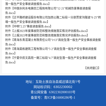
落一般生产安全事故调查报告.docx
】
附件【
中国水利水电第四工程局有限公司“12·21”机械伤害事故调查报
告.docx
】
附件【
正平路桥建设股份有限公司加西公路二标段一分部贾家沟隧道“6·25”坍
塌一般生产安全事故调查报告.doc
】
附件【
中明“2.25”事故调查报告.docx
】
附件【
上报2023年度事故防范和整改措施落实情况评估报告a.docx
】
附件【
上报2023年度事故防范和整改措施落实情况评估报告b.docx
】
附件【
青海东青混凝土有限责任公司“1•13”高处坠落一般生产安全事故调查报
告.docx
】
附件【
青海昊栋建筑工程有限公司“5·2”高处坠落一般生产安全事故调查报
告.docx
】
附件【
宁夏中房文昌苑一期三标段“4.7”高处坠落一般生产安全事故调查报
告.docx
】
【
关闭窗口
】
地址：互助土族自治县威远镇北街1号
网站标识码：6302230002
青公网安备
63022302000103号
备案号：
青ICP备16000286号-1