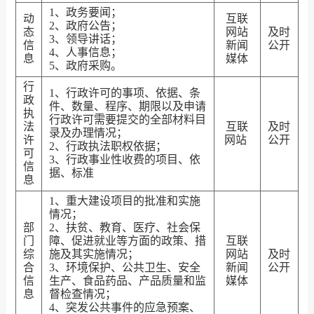
1、政务要闻；
动
互联
2、政府公告；
态
网站
及时
3、领导讲话；
信
新闻
公开
4、人事信息；
息
媒体
5、政府采购。
行
1、行政许可的事项、依据、条
政
件、数量、程序、期限以及申请
执
行政许可需要提交的全部材料目
法
互联
及时
录及办理情况；
许
网站
公开
2、行政执法职权依据；
可
3、行政事业性收费的项目、依
信
据、标准
息
1、重大建设项目的批准和实施
情况；
部
2、扶贫、教育、医疗、社会保
门
障、促进就业等方面的政策、措
互联
综
施及其实施情况；
网站
及时
合
3、环境保护、公共卫生、安全
新闻
公开
信
生产、食品药品、产品质量和监
媒体
息
督检查情况；
4、突发公共事件的应急预案、