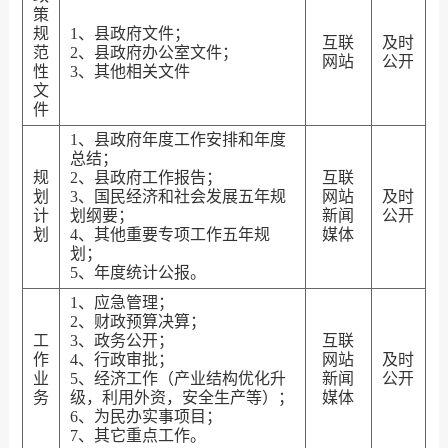
策
规
1、县政府文件；
互联
及时
范
2、县政府办公室文件；
网站
公开
性
3、其他相关文件
文
件
1、县政府年度工作安排和年度
总结；
规
2、县政府工作报告；
互联
划
3、国民经济和社会发展五年规
网站
及时
计
划纲要；
新闻
公开
划
4、其他重要专项工作五年规
媒体
划；
5、年度统计公报。
1、应急管理；
2、财政预算决算；
工
3、政务公开；
互联
作
4、行政审批；
网站
及时
业
5、经济工作（产业结构优化升
新闻
公开
务
级，利用外资，安全生产等）；
媒体
6、为民办实事项目；
7、其它重点工作。