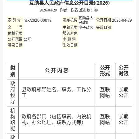
互助县人民政府信息公开目录((2026)
2026-04-29 作者：佚名 点击数：
49
互助县人
hzx/2020-00019
2026-04-29
索 引 号
发布机构
公开日期
民政府
电子政务
文 号
主题分类
失效日期
体裁分类
服务对象
公开
公开范围
主 题 词
著录日期
生效日期
类
公开
公开
公 开 内 容
形式
时限
别
政
府
县政府领导姓名、职务、工作分
互联
长期
领
工
网站
公开
导
机
构
政府各部门（包括职责、内设机
互联
长期
职
构、办公地址、联系方式等）
网站
公开
能
政