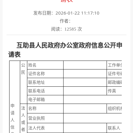
发布日期：2026-01-22 11:17:10
作者：
阅读：
次
12585
互助县
人民政府办公室政府信息公开申
请表
公
姓
名
工作单位
民
证件名称
证件号码
联系地址
邮政编码
联系电话
传
真
电子邮箱
申
法
名
称
组织机构代码
请
人
营业执照
人
或
信
法人代表
联系人
者