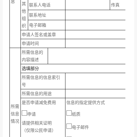
息
其
联系人电话
传
真
他
联系地址
组
电子邮箱
织
申请人签名或盖章
申请时间
所需信息的
内容描述
选填部分
所需信息的信息索引
号
所需信息的用途
是否申请减免费用
信息的指定提供方式
获取
所需
□
□
□
信息
申请
纸质
邮
情况
请提供相关证明
□
□
电子邮件
快
（仅限公民申请）