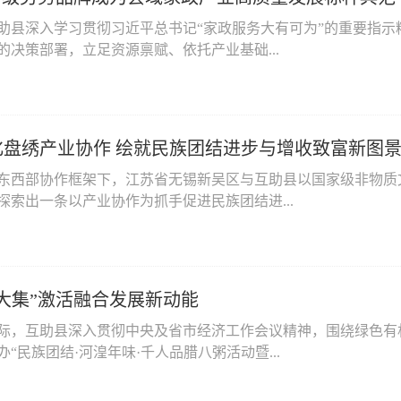
助县深入学习贯彻习近平总书记“家政服务大有可为”的重要指
的决策部署，立足资源禀赋、依托产业基础...
化盘绣产业协作 绘就民族团结进步与增收致富新图
东西部协作框架下，江苏省无锡新吴区与互助县以国家级非物质
探索出一条以产业协作为抓手促进民族团结进...
大集”激活融合发展新动能
际，互助县深入贯彻中央及省市经济工作会议精神，围绕绿色有
“民族团结·河湟年味·千人品腊八粥活动暨...