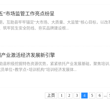
五”市场监管工作亮点纷呈
时期，互助县牢牢锚定“大市场、大质量、大监管”核心目标，以
、筑牢民生安全防线、夯实品牌建设根...
训产业激活经济发展新引擎
助县积极挖掘特色资源优势，紧紧依托产业发展基础，聚焦培训
员单位+教学点+培训机构”培训经济发展体...
...
上页
1
2
3
4
5
6