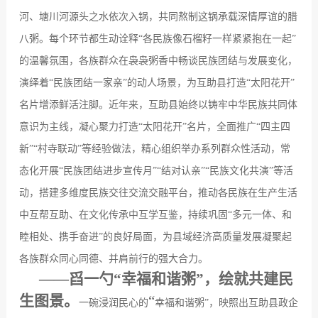
河、塘川河源头之水依次入锅，共同熬制这锅承载深情厚谊的腊
八粥。每个环节都生动诠释
“
各民族像石榴籽一样紧紧抱在一起
”
的温馨氛围，各族群众在袅袅粥香中畅谈民族团结与发展变化，
演绎着
“
民族团结一家亲
”
的动人场景，为互助县打造
“
太阳花开
”
名片增添鲜活注脚。近年来，互助县始终以铸牢中华民族共同体
意识为主线，凝心聚力打造
“
太阳花开
”
名片，全面推广
“
四主四
新
”“
村寺联动
”
等经验做法，精心组织举办系列群众性活动，常
态化开展
“
民族团结进步宣传月
”“
结对认亲
”“
民族文化共演
”
等活
动，搭建多维度民族交往交流交融平台，推动各民族在生产生活
中互帮互助、在文化传承中互学互鉴，持续巩固
“
多元一体、和
睦相处、携手奋进
”
的良好局面，为县域经济高质量发展凝聚起
各族群众同心同德、并肩前行的强大合力。
——
舀一勺“幸福和谐粥”，绘就共建民
生图景
。
“
一碗浸润民心的
幸福和谐粥
”
，映照出互助县政企