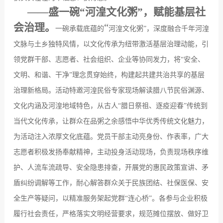
——
盛一碗“河湟文化粥”，赋能基层社
会治理
。
“
一碗承载底蕴的
河湟文化粥
”
，深度融合千年河湟
文脉与土乡独特风情，以文化传承为纽带激活基层治理动能，引
领党群干部、志愿者、社会组织、企业等协同发力，将
“
安全、
文明、和谐、干净
”
理念贯穿始终，构建起共建共治共享的基层
治理新格局。活动特邀河湟民俗专家现场解读腊八节民俗渊源、
文化内涵及河湟地域特色，从古人
“
腊日祭祖、逐疫迎春
”
传统到
当代文化传承，让群众在品粥之余感悟中华优秀传统文化魅力，
为活动注入浓厚文化底蕴。党员干部主动亮身份、作表率，广大
志愿者积极发扬奉献精神，主动投身活动现场，负责现场秩序维
护、人流车流疏导、安全隐患排查，开展党的惠民政策宣讲、矛
盾纠纷调解等工作，耐心解答群众关于民族团结、社保医保、安
全生产等疑问，以精准服务架起党群
“
连心桥
”
。各参与企业积极
履行社会责任，严格落实文明经营要求，规范摊位摆放、做好卫