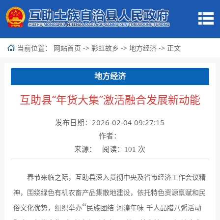
当前位置：
->
->
-> 正文
网站首页
彩虹故乡
地方经济
地方经济
互助县“年货大集”激活融合发展新动能
发布日期：2026-02-04 09:27:15
作者：
来源： 阅读：
次
101
春节来临之际，互助县深入贯彻中央及省市经济工作会议精
神，围绕绿色有机农畜产品集散地建设，依托特色资源禀赋和民
“
俗文化优势，组织举办
民族团结
·
河湟年味
·
千人品腊八粥活动