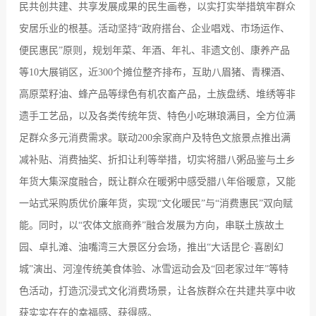
民共创共建、共享发展成果的民生画卷，以实打实举措筑牢群众
安居乐业的根基。活动坚持
“
政府搭台、企业唱戏、市场运作、
便民惠民
”
原则，规划年菜、年酒、年礼、非遗文创、康养产品
等
10
大展销区，近
300
个摊位整齐排布，互助八眉猪、青稞酒、
高原菜籽油、蜂产品等绿色有机农畜产品，土族盘绣、堆绣等非
遗手工艺品，以及各类传统年货、特色小吃琳琅满目，全方位满
足群众多元消费需求。联动
200
余家商户及特色文旅景点推出满
减补贴、消费抽奖、折扣让利等举措，切实将腊八粥品鉴与土乡
年货大集深度融合，既让群众在暖粥中感受腊八年俗暖意，又能
一站式采购质优价廉年货，实现
“
文化暖民
”
与
“
消费惠民
”
双向赋
能。同时，以
“
农体文旅商养
”
融合发展为方向，串联土族故土
园、卓扎滩、油嘴湾三大景区分会场，推出
“
大话昆仑
·
喜剧幻
城
”
演出、河湟传统美食体验、冰雪运动会及
“
回老家过年
”
等特
色活动，打造沉浸式文化消
费场景，让各族群众在共建共享中收
获实实在在的幸福感、获得感。