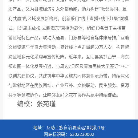
质产品，又为县域经济引入外部动能，助力构建
“
毗邻协同、互
利共赢
”
的区域发展新格局。创新采用
“
线上直播
+
线下赶集
”
双模
式，以
“
周末放松
·
去趟海东
”
直播为载体，组织
10
名骨干主播带
销区域特色产品，联动大通县、门源县等地自媒体账号推广互助
文旅资源与年货大集活动，累计线上点击量超
50
万人次，构建起
跨区域多元化采购与宣传矩阵。近年来，互助县紧抓西宁
—
海东
都市圈一体化发展机遇，与周边
7
县区及青海民族大学签订
“7+1”
联创共建协议，共建铸牢中华民族共同体意识示范带，持续深化
与毗邻地区在民族团结、产业互补、文旅联动、民生服务、资源
共享等领域协作，让睦邻友好之花在协作共赢中持续绽放。
编校：张苑瑾
地址：互助土族自治县威远镇北街1号
网站标识码：6302230002