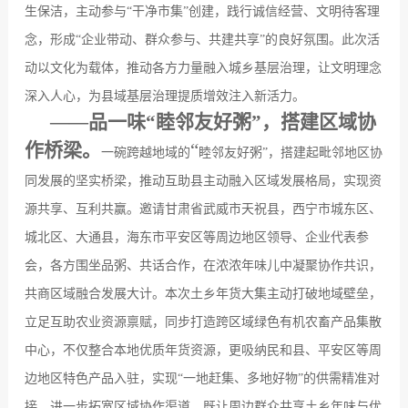
生保洁，主动参与
“
干净市集
”
创建，践行诚信经营、文明待客理
念，形成
“
企业带动、群众参与、共建共享
”
的良好氛围。此次活
动以文化为载体，推动各方力量融入城乡基层治理，让文明理念
深入人心，为县域基层治理提质增效注入新活力。
——
品一味“睦邻友好粥”，搭建区域协
作桥梁
。
“
一碗跨越地域的
睦邻友好粥
”
，搭建起毗邻地区协
同发展的坚实桥梁，推动互助县主动融入区域发展格局，实现资
源共享、互利共赢。邀请甘肃省武威市天祝县，西宁市城东区、
城北区、大通县，海东市平安区等周边地区领导、企业代表参
会，各方围坐品粥、共话合作，在浓浓年味儿中凝聚协作共识，
共商区域融合发展大计。本次土乡年货大集主动打破地域壁垒，
立足互助农业资源禀赋，同步打造跨区域绿色有机农畜产品集散
中心，不仅整合本地优质年货资源，更吸纳民和县、平安区等周
边地区特色产品入驻，实现
“
一地赶集、多地好物
”
的供需精准对
接，进一步拓宽区域协作渠道，既让周边群众共享土乡年味与优