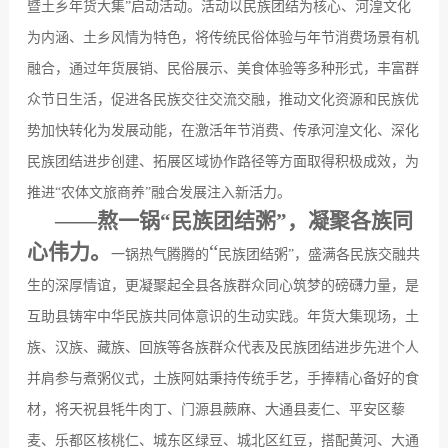
暨土乡年货大集
”
启动活动。活动以民族团结为核心、河湟文化
为内涵、土乡风情为特色，将传统民俗体验与年节消费场景有机
融合，通过年货展销、民俗展示、美食体验等多种形式，丰富群
众节日生活，促进各民族交往交流交融，推动文化资源和民族优
势加快转化为发展动能，在激活年节消费、传承河湟文化、深化
民族团结进步创建、拓展区域协作路径等方面取得积极成效，为
推进
“
农体文旅商养
”
融合发展注入新活力。
——
熬一锅“民族团结粥”，凝聚各族同
心伟力
。
“
一锅热气腾腾的
民族团结粥
”
，盛满各民族交融共
生的深厚情谊，更凝聚起全县各族群众同心筑梦的磅礴力量，是
互助县铸牢中华民族共同体意识的生动实践。年货大集现场，土
族、汉族、藏族、回族等各族群众代表及民族团结进步先进个人
并肩参与煮粥仪式，土族阿姑秉持传统手艺，手捧精心备好的食
材，将天祝县牦牛肉丁、门源县蕨麻、大通县麦仁、平安区藜
麦、乐都区核桃仁、城东区绿豆、城北区红豆，搭配黄河、大通