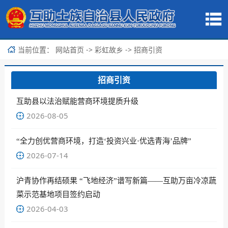
当前位置：
->
->
网站首页
彩虹故乡
招商引资
招商引资
互助县以法治赋能营商环境提质升级
2026-08-05
“全力创优营商环境，打造‘投资兴业·优选青海’品牌”
2026-07-14
沪青协作再结硕果 “飞地经济”谱写新篇——互助万亩冷凉蔬
菜示范基地项目签约启动
2026-04-03