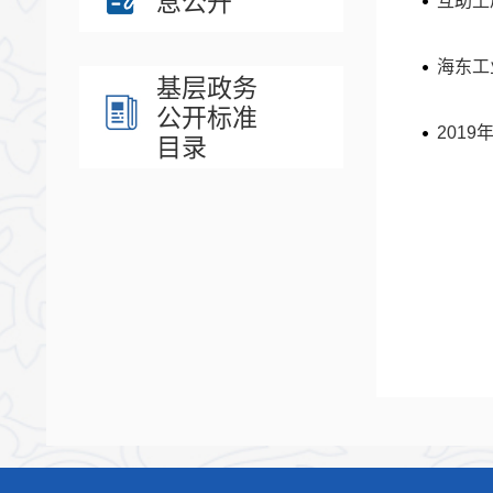
息公开
互助土
海东工
基层政务
公开标准
201
目录