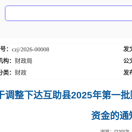
 号：
czj/2026-00008
发
机构：
财政局
公
分类：
财政
发
于调整下达互助县2025年第一
资金的通
浏览：[
220
]次