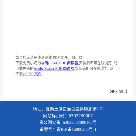
如果您无法在线浏览此 PDF 文件，则可以
下载免费小巧的
,安装后即可在线浏览 或
福昕(Foxit) PDF 阅读器
下载免费的
,安装后即可在线浏览 或
Adobe Reader PDF 阅读器
下载此
PDF 文件
【
关闭窗口
】
地址：互助土族自治县威远镇北街1号
网站标识码：6302230002
青公网安备
63022302000103号
备案号：
青ICP备16000286号-1