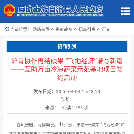
当前位置：
->
->
-> 正文
网站首页
彩虹故乡
招商引资
招商引资
沪青协作再结硕果 “飞地经济”谱写新篇
——互助万亩冷凉蔬菜示范基地项目签
约启动
发布日期：2026-04-03 15:48:13
作者：
来源： 阅读：
次
155
4
—
“
春风送暖，万物勃发。
月
1
日，果洛
海东
飞地经济
”
沪