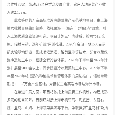
合作社
75
家，带动
2
万余户群众发展产业，农户人均蔬菜产业收
入达
2.1
万元。
此次签约的万亩高标准冷凉蔬菜生产示范基地项目，由上海
—
“
第六批援青联络组统筹，依托果洛
海东
飞地经济
”
政策，引
入上海优质企业资源打造。项目计划三年内建成，按照
“
分步实
施、辐射带动、逐年扩规
”
原则推进。
2026
年启动一期
1500
亩示
范实验基地建设，集成喷灌滴灌、智慧监测等技术，配套冷藏保
鲜库及加工中心，搭建全程冷链体系。
2026
年下半年至
2027
年计
划扩展至
5000
亩以上，同步建设冷凉蔬菜加工中心。
2027
年下半
年至
2028
年将成熟的种植技术和管理体系向周边推广，辐射带动
—
2
形成
1
万亩产业基地，对接长三角高端市场与海外市场。
在渠道布局方面，项目将依托上海援青工作机制，构建成熟
多元的销售矩阵。目前已对接上海市机管局、海底捞、左庭右
“
院、盒马、山姆、上海蔬菜集团等平台，争取挂牌
盒马村
”
及指