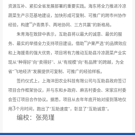
资源互补、紧扣全省发展部署的重要实践。海东将全力推进冷凉
蔬菜生产示范基地建设，加快形成可复制、可推广的跨市州协作
“
经验，构建
沪青携手、两地协同、三方共赢
”
的新格局。
朱育海在致辞中表示，互助县将以最大的诚意、最优的服
“
务、最实的举措全力支持项目建设。借助
沪果严选
”
的品牌效应
和上海援青的强大优势，项目将有力推动互助县冷凉蔬菜产业实
现从
“
种得好
”
向
“
卖得好
”
、从
“
有规模
”
向
“
有品牌
”
的跨越，为全
省
“
飞地经济
”
发展提供可复制、可推广的经验样板。
签约仪式上，上海沣田农业科技有限公司与互助县政府签订
项目合作框架协议，并与东和乡政府、麻吉村委会、宋家庄村委
会签订项目合作协议。据悉，项目从去年年底开始对接到落地仅
3
用
个月时间，跑出了
“
互助速度
”
，彰显了
“
互助诚意
”
。
编校：
张苑瑾