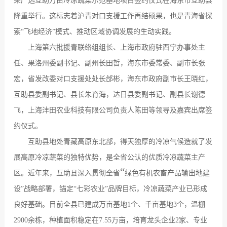
果严选互助万亩冷凉蔬菜示范基地项目签约仪式在海东市互助县
隆重举行。这标志着沪青对口支援工作再结硕果，也是青海省探
索
“
飞地经济
”
模式、推动区域协调发展的生动实践。
上海第六批援青联络组组长、上海市政府驻西宁办事处主
任、果洛州委副书记、副州长田哲，海东市委常委、副市长张
宏，省发改委对口支援处处长邰彬，海东市政府副市长王晓红，
互助县委副书记、县长朱育海，达日县委副书记、副县长谢德
飞，上
海沣田农业科技有限公司负责人陈田等领导及嘉宾出席签
约仪式。
互助县地处青藏高原东北部，得天独厚的冷凉气候造就了发
展高原冷凉蔬菜的独特优势，是全省公认的优质冷凉蔬菜主产
“
区。近年来，互助县深入贯彻全省
绿色有机农畜产品输出地建
设
”
战略部署，锚定
“
七彩农业
”
品牌目标，冷凉蔬菜产业已形成
良好基础。目前全县已建成万亩基地
1
个、千亩基地
3
个，温棚
2900
余栋，种植面积稳定在
7.55
万亩，培育龙头企业
2
家、专业