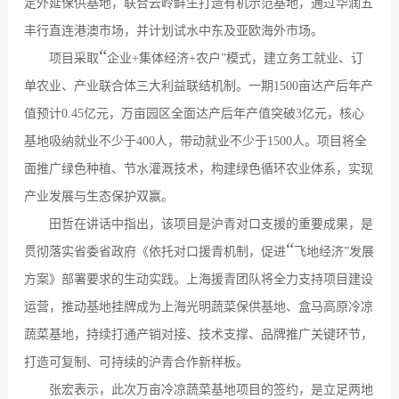
定外延保供基地，联合云岭鲜生打造有机示范基地，通过华润五
丰行直连港澳市场，并计划试水中东及亚欧海外市场。
“
项目采取
企业
+
集体经济
+
农户
”
模式，建立务工就业、订
单农业、产业联合体三大利益联结机制。一期
1500
亩达产后年产
值预计
0.45
亿元，万亩园区全面达产后年产值突破
3
亿元，核心
基地吸纳就业不少于
400
人，带动就业不少于
1500
人。项目将全
面推广绿色种植、节水灌溉技术，构建绿色循环农业体系，实现
产业发展与生态保护双赢。
田哲在讲话中指出，该项目是沪青对口支援的重要成果，是
“
贯彻落实省委省政府《依托对口援青机制，促进
飞地经济
”
发展
方案》部署要求的生动实践。上海援青团队将全力支持项目建设
运营，推动基地挂牌成为上海光明蔬菜保供基地、盒马高原冷凉
蔬菜基地，持续打通产销对接、技术支撑、品牌推广关键环节，
打造可复制、可持续的沪青合作新样板。
张宏表示，此次万亩冷凉蔬菜基地项目的签约，是立足两地