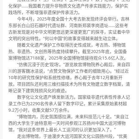
化保护……我国着力提升非物质文化遗产传承实践能力，保护实
践场所，不断增强非遗保护传承活力。
今年4月，2025年度全国十大考古新发现终评会举行。吉林
东部长白山旧石器时代遗址群、河南新郑裴李岗遗址……这些考
古新发现是对中华文明更悠远更深邃更宽广的探寻，实证着中华
文明的突出特性。“何以中国”的故事变得越来越生动立体。
随着文化遗产保护工作取得历史性成就，考古热、博物馆
热、非遗热、文创热等热度持续攀升。截至2025年底，全国备
案博物馆达7188家，2025年全国博物馆接待观众15.6亿人次。
“仿佛沉浸于历史‘现场’。”游览故宫博物院养心殿后，来自四
川的游客魏冰洁说，“点赞文物保护工作者的细致用心。”经过近
10年的研究性保护和系统性修缮，养心殿于去年12月重新开
放。项目团队还利用三维扫描技术为所有文物建立数字档案，清
晰记录下建筑残损风化的痕迹。
数字化让文化遗产焕发新活力。国家级非遗代表性传承人记
录工作已为2290名传承人留下数字印记，累计采集原始素材超
9.2万小时，收集文献57万余件。
“博物馆内，历史氛围感拉满，未来科技范儿十足。”来自江
西的大学生于迪特意用一天时间参观江苏扬州中国大运河博物
馆，“我对这条世界上最长人工运河的认识更加深入了。”
走出博物馆，于迪漫步大运河国家文化公园扬州段，“优美