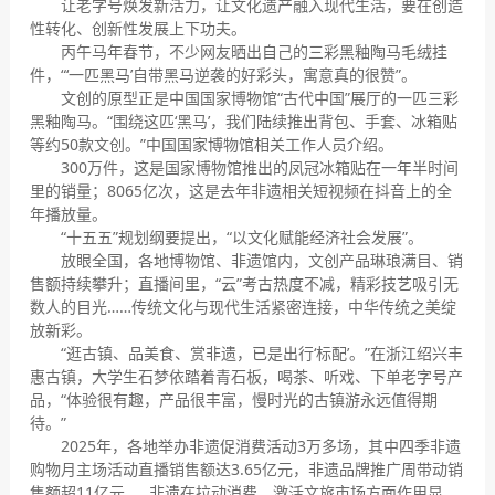
让老字号焕发新活力，让文化遗产融入现代生活，要在创造
性转化、创新性发展上下功夫。
丙午马年春节，不少网友晒出自己的三彩黑釉陶马毛绒挂
件，“‘一匹黑马’自带黑马逆袭的好彩头，寓意真的很赞”。
文创的原型正是中国国家博物馆“古代中国”展厅的一匹三彩
黑釉陶马。“围绕这匹‘黑马’，我们陆续推出背包、手套、冰箱贴
等约50款文创。”中国国家博物馆相关工作人员介绍。
300万件，这是国家博物馆推出的凤冠冰箱贴在一年半时间
里的销量；8065亿次，这是去年非遗相关短视频在抖音上的全
年播放量。
“十五五”规划纲要提出，“以文化赋能经济社会发展”。
放眼全国，各地博物馆、非遗馆内，文创产品琳琅满目、销
售额持续攀升；直播间里，“云”考古热度不减，精彩技艺吸引无
数人的目光……传统文化与现代生活紧密连接，中华传统之美绽
放新彩。
“逛古镇、品美食、赏非遗，已是出行‘标配’。”在浙江绍兴丰
惠古镇，大学生石梦依踏着青石板，喝茶、听戏、下单老字号产
品，“体验很有趣，产品很丰富，慢时光的古镇游永远值得期
待。”
2025年，各地举办非遗促消费活动3万多场，其中四季非遗
购物月主场活动直播销售额达3.65亿元，非遗品牌推广周带动销
售额超11亿元……非遗在拉动消费、激活文旅市场方面作用显