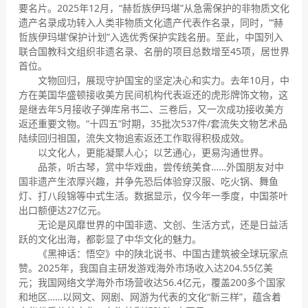
要名片。2025年12月，“赫哲族伊玛堪”从急需保护的非物质文化
遗产名录成功转入人类非物质文化遗产代表作名录，同时，“‘赫
哲族伊玛堪’保护计划”入选优秀保护实践名册。至此，中国列入
联合国教科文组织非遗名录、名册的项目总数增至45项，居世界
首位。
文物回归，展现守护国宝的坚定决心和实力。去年10月，中
方在美国华盛顿接收美方民间机构代表返还的虎形牌饰文物，这
是继去年5月接收子弹库帛书二、三卷后，又一次成功接收美方
返还重要文物。“十四五”时期，35批次537件/套流失文物艺术品
陆续回归祖国，流失文物追索返还工作取得积极成效。
以文化人，更能凝聚人心；以艺通心，更易沟通世界。
品茶，听古琴，赏中华戏曲，尝传统美食……外国朋友对中
国非遗产生浓厚兴趣，并争先恐后体验穿汉服、吃火锅、舞鱼
灯、打八段锦等中式生活。数据显示，仅今年一季度，中国茶叶
出口额便达27亿元。
无论是风靡世界的中国非遗、文创、生活方式，还是日益活
跃的文化出海，都彰显了中华文化的魅力。
《黑神话：悟空》中的陕北说书、中国古建筑被全球玩家点
赞。2025年，我国自主研发游戏海外市场收入达204.55亿美
元；我国网络文学海外市场营收达56.4亿元，覆盖200多个国家
和地区……以网文、网剧、网游为代表的文化“新三样”，蕴含着