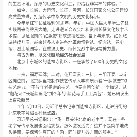
的生态环境，深厚的历史文化积淀，带给我非常棒的体验。”
如今，长城、大运河、长征、黄河、长江国家文化公园建设
高质量推进，打造传承中华文明的历史文化标识。
今年是红军长征胜利90周年。年初，中国人民大学学生先锋
实践团来到黔贵大地，走进遵义会议会址和贵州长征文化数字艺
术馆，见证眼前的“红飘带”建筑连接过去、当下与未来。红色旅
游持续升温，越来越多人走进各地革命博物馆、纪念馆、党史
馆、烈士陵园等，在重温历史、缅怀先烈中增强精神力量。
与古为新，以文化赋能经济社会发展
北京市东城区的隆福寺街区，一座承载了600年历史的文化
地标。
一拉，福寿延绵；二对，花开富贵；三抖，三阳开泰……街
区摊位前，北京翻里花制作技艺传承人李梅展示着“一翻就变”的
技艺魅力。“不放弃老祖宗的技艺，也要有所创新。”李梅说，从
“翻花龙”“长城翻里花”到今年的“翻花马手工工具包”，她已研发出
上百款新品。
今年2月10日，习近平总书记来到隆福寺街区，走进沿街的
北京老字号稻香村糕点店。
习近平总书记指出：“我一直关注北京的老字号，现在一些
老字号传承发展也面临挑战，怎么激发活力？这并不是简单地改
头换面，要保留住真正的内涵，同时提升各方面的服务。”