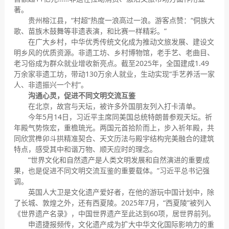
著。
贵州榕江县，“村超”热度一浪高过一浪。游客点赞：“侗族大
歌、苗族木鼓舞等非遗表演，和比赛一样精彩。”
在广大乡村，中华优秀传统文化成为推动文旅发展、建设文
明乡风的优质资源。非遗工坊、乡村博物馆，老手艺、老曲目、
老习俗成为群众就业增收新亮点。截至2025年，全国建成1.49
万余家非遗工坊，带动130万余人就业，生动实现“手艺养活一家
人、非遗振兴一个村”。
沟通心灵，促进不同文明交流互鉴
在北京，故宫与天坛，被许多外国朋友列入打卡清单。
今年5月14日，习近平主席同美国总统特朗普参观天坛。祈
年殿气势恢宏，重檐琉光。两国元首拾阶而上，步入祈年殿，共
同欣赏榫卯斗拱精准契合、天文历法与殿宇结构完美融合的建筑
特点，感受其中和谐万物、顺天应时的理念。
“世界文化和自然遗产是人类文明发展和自然演进的重要成
果，也是促进不同文明交流互鉴的重要载体。”习近平总书记强
调。
英国人大卫是文化遗产爱好者，在他的游玩中国计划中，除
了长城、敦煌之外，还有西夏陵。2025年7月，“西夏陵”被列入
《世界遗产名录》，中国世界遗产至此达到60项，居世界前列。
申遗捷报频传，文化遗产成为扩大中华文化国际影响力的重