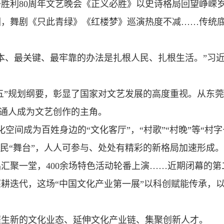
胜利80周年文艺晚会《正义必胜》以史诗格局回望峥嵘
圈，舞剧《只此青绿》《红楼梦》巡演热度不减……传统
本、最关键、最牢靠的办法是扎根人民、扎根生活。”习
五”规划纲要，彰显了国家对文艺发展的高度重视。从东莞
普通人成为文艺创作的主角。
空间成为百姓身边的“文化客厅”，“村歌”“村晚”等“村
全民“舞台”，人人可参与、处处有精彩的新格局加速形成。
精品汇聚一堂，400余场特色活动轮番上演……近期闭幕
耕迭代，这场“中国文化产业第一展”以科创赋能传承，
催生新的文化业态、延伸文化产业链、集聚创新人才。