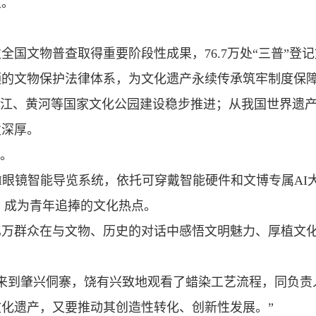
史。
国文物普查取得重要阶段性成果，76.7万处“三普”登
领的文物保护法律体系，为文化遗产永续传承筑牢制度保
长江、黄河等国家文化公园建设稳步推进；从我国世界遗产
发深厚。
切。
I眼镜智能导览系统，依托可穿戴智能硬件和文博专属AI
，成为青年追捧的文化热点。
亿万群众在与文物、历史的对话中感悟文明魅力、厚植文
书记来到肇兴侗寨，饶有兴致地观看了蜡染工艺流程，同负
化遗产，又要推动其创造性转化、创新性发展。”