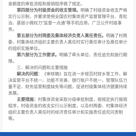
金额度的审批流程和报销程序做了规定。
第四部分
为村级资金的收支管理
。
明确了村级资金收支严格
实行公示制，并要求使用全国农村集体资产监督管理平台、青松
治、基层小微权力“监督一点通”等手机应用，广泛公开村级事
务。
第
五
部分为
村两委及集体经济负责人离任责任
。
明确了村两
委、村集体经济组织主要负责人离任时实行离任审计及离任审计
的组织实施单位。
第
六
部分
为
工作要求。
明确了牵头单位、责任追究和施行期
限。
三、解决的问题和主要措施
解决的问题
：《审核稿》旨在进一步规范村财乡管工作，解
决监管平台不统一、功能不完善、银行账户不统一、管理队伍力
量不足、财务监管制度缺失等问题，促进村级集体经济健康持续
发展。
主要措施：
村集体资金采取分级审批制度，按规定执行报销
程序，村级资金的收支实行公示制度，以及村两委、村集体经济
组织主要负责人离任时的经济责任审计和实施责任追究问责制
等。