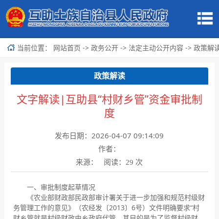
当前位置：
->
->
->
网站首页
政务公开
法定主动公开内容
政策解
政策解读
文字解读|互助县“村财乡管”资金审批制
度
发布日期：2026-04-07 09:14:09
作者：
来源： 阅读：
次
29
一、审批制度起草情况
《农业部财政部民政部审计署关于进一步加强和规范村级财
务管理工作的意见》（农经发〔2013〕6号）文件明确要求“村
财乡管就是村级财政由乡政府代管，其目的是为了监督村级财