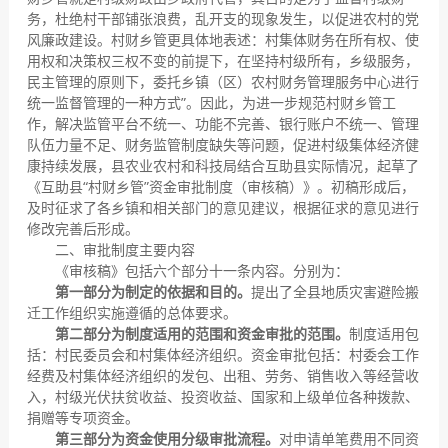
务，杜绝村干部铺张浪费，乱开支的现象发生，以促进农村的党
风廉政建设。村财乡管更具体地表述：村集体财务在所有权、使
用权和决策权三权不变的前提下，在坚持村级所有，乡级服务，
民主管理的原则下，委托乡镇（区）农村财务管理服务中心进行
统一监督管理的一种方式”。因此，为进一步规范村财乡管工
作，解决监管平台不统一、功能不完善、银行账户不统一、管理
队伍力量不足、财务监管制度缺失等问题，促进村级集体经济健
康持续发展，县农业农村和科技局结合互助县实际情况，起草了
《互助县“村财乡管”资金审批制度（审核稿）》。初稿形成后，
及时征求了各乡镇和相关部门的意见建议，根据征求的意见进行
修改完善后形成。
二、审批制度主要内容
《审核稿》包括六个部分十一条内容。分别为：
第一部分为
制定的依据和目的
。
提出了全县地质灾害避险搬
迁工作组织实施遵循的总体要求。
第二部分为
制度适用的范围和资金审批的范围
。
制度适用包
括：村民委员会和村集体经济组织。资金审批包括：村委会工作
经费及村集体经济组织的发包、出租、劳务、销售收入等经营收
入，村级光伏扶贫收益、投资收益、国家和上级单位各种拨款、
捐赠等专项资金。
第三部分为
资金使用分级审批流程
。
对申请单笔费用不同资