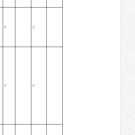
√
√
√
√