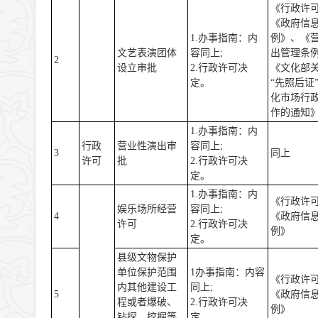
《行政许
《政府信
1.办事指南：内
例》、《
文艺表演团体
容同上;
出管理条
2
设立审批
2.行政许可决
《文化部
定。
“先照后证
化市场行
作的通知
1.办事指南：内
行政
营业性演出审
容同上;
3
同上
许可
批
2.行政许可决
定。
1.办事指南：内
《行政许
娱乐场所经营
容同上;
4
《政府信
许可
2.行政许可决
例》
定。
县级文物保护
单位保护范围
1办事指南：内容
《行政许
内其他建设工
同上;
5
《政府信
程或者爆破、
2.行政许可决
例》
钻探、挖掘等
定。