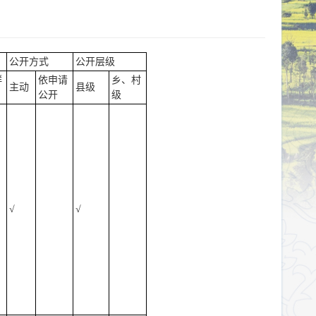
公开方式
公开层级
群
依申请
乡、村
主动
县级
公开
级
√
√