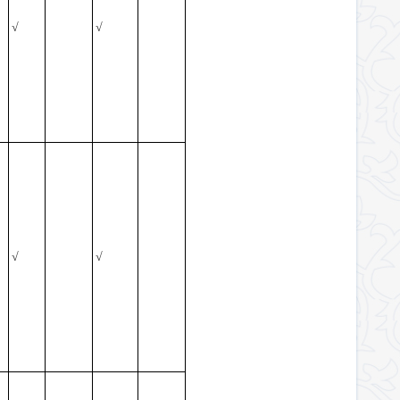
√
√
√
√