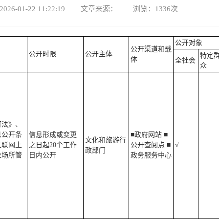
026-01-22 11:22:19 文章来源： 浏览：
1336
次
公开对象
公开渠道和载
公开时限
公开主体
特定
体
全社会
众
可法》、
息公开条
信息形成或变更
■政府网站 ■
文化和旅游行
互联网上
之日起20个工作
公开查阅点 ■
√
政部门
业场所管
日内公开
政务服务中心