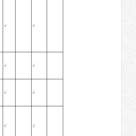
√
√
√
√
√
√
√
√