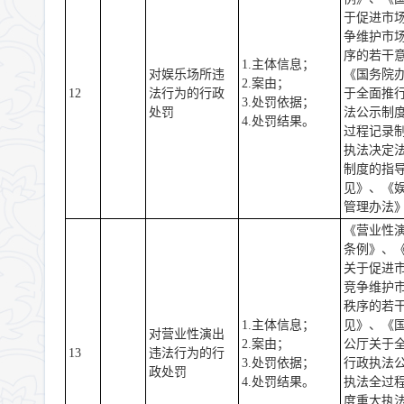
于促进市
争维护市
序的若干
1.主体信息；
对娱乐场所违
《国务院
2.案由；
12
法行为的行政
于全面推
3.处罚依据；
处罚
法公示制
4.处罚结果。
过程记录
执法决定
制度的指
见》、《
管理办法
《营业性
条例》、
关于促进
竞争维护
秩序的若
1.主体信息；
见》、《
对营业性演出
2.案由；
公厅关于
13
违法行为的行
3.处罚依据；
行政执法
政处罚
4.处罚结果。
执法全过
度重大执