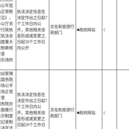
场公平竞
场正常秩
执法决定信息在
意见》、
决定作出之日起7
办公厅关
个工作日内公
文化和旅游行
行行政执
开，其他相关信
■政府网站
√
政部门
度执法全
息形成或变更之
制度重大
日起20个工作日
法制审核
内公开
导意
娱乐场所
》
演出管理
《国务院
市场公平
市场正常
执法决定信息在
干意
决定作出之日起7
国务院办
个工作日内公
全面推行
文化和旅游行
开，其他相关信
■政府网站
√
公示制度
政部门
息形成或变更之
程记录制
日起20个工作日
法决定法