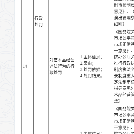
制审核制
意见》、
演出管理
行政
细则》
处罚
《国务院
市场公平
市场正常
干意见》
1.主体信息；
院办公厅
对艺术品经营
2.案由；
推行行政
14
违法行为的行
3.处罚依据；
制度执法
政处罚
4.处罚结果。
录制度重
定法制审
指导意见
术品经营
法》
《国务院
市场公平
市场正常
干意见》
1.主体信息；
院办公厅