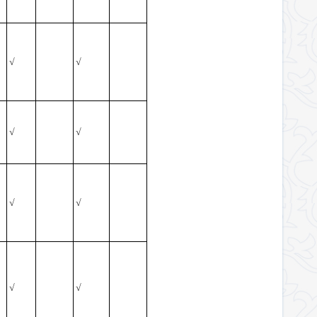
√
√
√
√
√
√
√
√