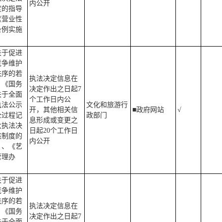
内公开
度的指导
《营业性
条例实施
关于促进
竞争维护
秩序的若
执法决定信息在
、《国务
决定作出之日起7
关于全面
个工作日内公
执法公示
文化和旅游行
开，其他相关信
■政府网站
√
全过程记
政部门
息形成或变更之
大执法决
日起20个工作日
核制度的
内公开
》、《艺
管理办
关于促进
竞争维护
秩序的若
执法决定信息在
、《国务
决定作出之日起7
关于全面