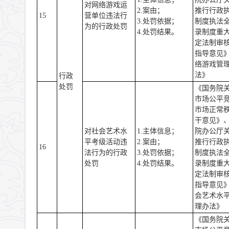
对网络游戏运
2.案由；
推行行政
15
营单位违法行
3.处罚依据；
制度执法
为的行政处罚
4.处罚结果。
录制度重
定法制审
指导意见
络游戏管
法》
行政
处罚
《国务院
市场公平
市场正常
干意见》
对社会艺术水
1.主体信息；
院办公厅
平考级活动违
2.案由；
推行行政
16
法行为的行政
3.处罚依据；
制度执法
处罚
4.处罚结果。
录制度重
定法制审
指导意见
会艺术水
理办法》
《国务院