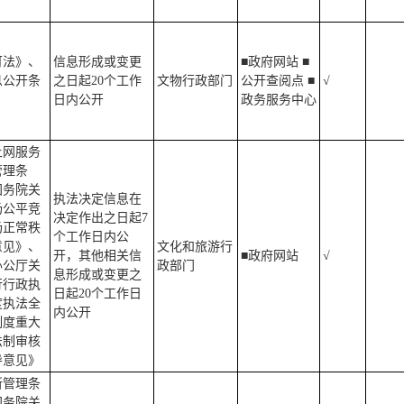
可法》、
信息形成或变更
■政府网站 ■
息公开条
之日起20个工作
文物行政部门
公开查阅点 ■
√
日内公开
政务服务中心
上网服务
管理条
国务院关
执法决定信息在
场公平竞
决定作出之日起7
场正常秩
个工作日内公
意见》、
文化和旅游行
开，其他相关信
■政府网站
√
办公厅关
政部门
息形成或变更之
行行政执
日起20个工作日
度执法全
内公开
制度重大
法制审核
导意见》
所管理条
国务院关