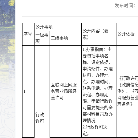
发布时间：2
公开事项
公开内容（要
序号
公开依据
一级事
素）
二级事项
项
1.办事指南：主
要包括事项名
称、设定依据、
申请条件、办理
材料、办理地
《行政许
点、办理时间、
互联网上网服
《政府信
联系电话、办理
1
务营业场所经
例》、《
流程、办理期
营许可
网服务营
限、申请行政许
理条例》
可需要提交的全
部材料目录及办
行政
理情况;
许可
2.行政许可决
定。