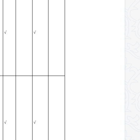
√
√
√
√