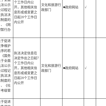
个工作日内公
执法公示
文化和旅游行
开，其他相关信
■政府网站
√
全过程记
政部门
息形成或变更之
大执法决
日起20个工作日
核制度的
内公开
》、《网
理暂行办
关于促进
竞争维护
秩序的若
执法决定信息在
、《国务
决定作出之日起7
关于全面
个工作日内公
执法公示
文化和旅游行
开，其他相关信
■政府网站
√
全过程记
政部门
息形成或变更之
大执法决
日起20个工作日
核制度的
内公开
》、《社
平考级管
关于促进