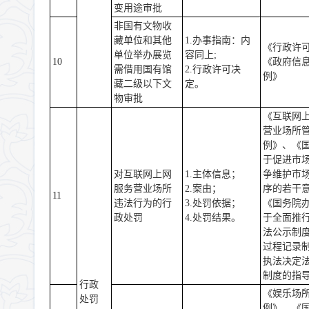
变用途审批
非国有文物收
藏单位和其他
1.办事指南：内
《行政许
单位举办展览
容同上;
10
《政府信
需借用国有馆
2.行政许可决
例》
藏二级以下文
定。
物审批
《互联网
营业场所
例》、《
于促进市
对互联网上网
1.主体信息；
争维护市
服务营业场所
2.案由；
序的若干
11
违法行为的行
3.处罚依据；
《国务院
政处罚
4.处罚结果。
于全面推
法公示制
过程记录
执法决定
制度的指
行政
《娱乐场
处罚
例》、《