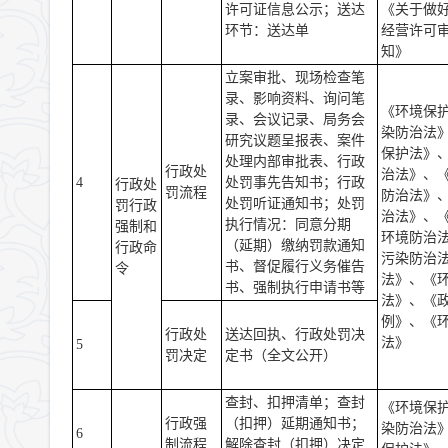
许可证信息公示；送达
《关于做
环节：送达单
经营许可
知》
立案审批、现场检查笔
录、影响资料、询问笔
《环境保
录、会议记录、局务会
染防治法
研究议题呈报表、案件
保护法》
处理内部审批表、行政
行政处
治法》、
4
处罚事先告知书；行政
行政处
罚流程
防治法》
处罚听证通知书；处罚
罚行政
治法》、
执行情况：同意分期
强制和
环境防治
（延期）缴纳罚款通知
行政命
污染防治
书、督促履行义务催告
令
法》、《
书、强制执行申请书等
法》、《
例》、《
行政处
送达回执、行政处罚决
法》
5
罚决定
定书（全文公开）
查封、扣押清单；查封
《环境保
行政强
（扣押）延期通知书；
染防治法
6
制流程
解除查封（扣押）决定