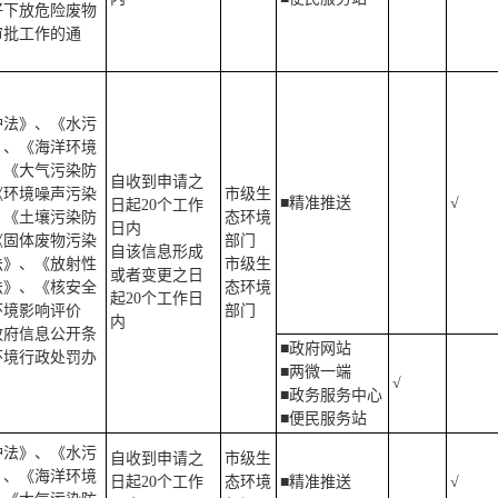
好下放危险废物
审批工作的通
护法》、《水污
》、《海洋环境
、《大气污染防
自收到申请之
《环境噪声污染
市级生
■精准推送
√
日起20个工作
、《土壤污染防
态环境
日内
《固体废物污染
部门
自该信息形成
法》、《放射性
市级生
或者变更之日
法》、《核安全
态环境
起20个工作日
环境影响评价
部门
内
政府信息公开条
■政府网站
环境行政处罚办
■两微一端
√
■政务服务中心
■便民服务站
护法》、《水污
自收到申请之
市级生
》、《海洋环境
日起20个工作
态环境
■精准推送
√