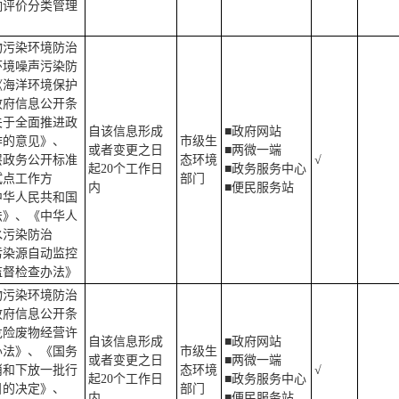
响评价分类管理
物污染环境防治
环境噪声污染防
《海洋环境保护
政府信息公开条
关于全面推进政
自该信息形成
■政府网站
作的意见》、
市级生
或者变更之日
■两微一端
层政务公开标准
态环境
√
起20个工作日
■政务服务中心
试点工作方
部门
内
■便民服务站
中华人民共和国
法》、《中华人
水污染防治
污染源自动监控
监督检查办法》
物污染环境防治
政府信息公开条
危险废物经营许
自该信息形成
■政府网站
办法》、《国务
市级生
或者变更之日
■两微一端
消和下放一批行
态环境
√
起20个工作日
■政务服务中心
目的决定》、
部门
内
■便民服务站