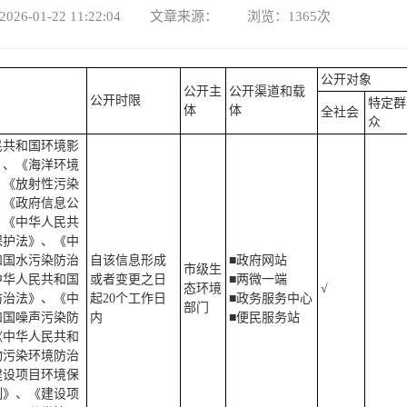
026-01-22 11:22:04 文章来源： 浏览：
1365
次
公开对象
公开主
公开渠道和载
公开时限
特定群
体
体
全社会
众
民共和国环境影
》、《海洋环境
、《放射性污染
、《政府信息公
、《中华人民共
保护法》、《中
和国水污染防治
自该信息形成
■政府网站
市级生
中华人民共和国
或者变更之日
■两微一端
态环境
√
防治法》、《中
起20个工作日
■政务服务中心
部门
和国噪声污染防
内
■便民服务站
《中华人民共和
物污染环境防治
建设项目环境保
例》、《建设项