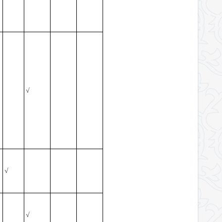
√
√
√