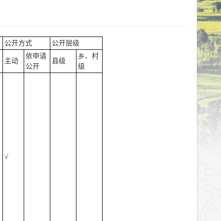
公开方式
公开层级
依申请
乡、村
主动
县级
公开
级
√