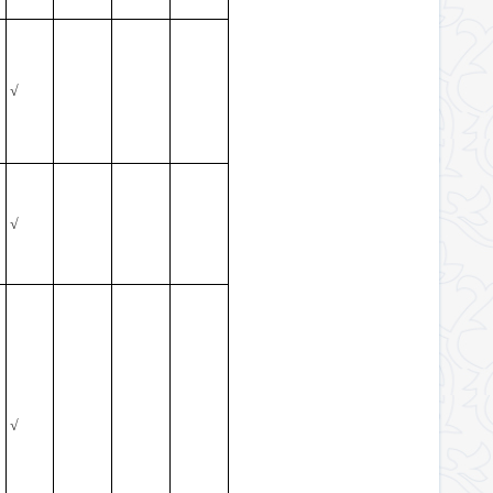
√
√
√