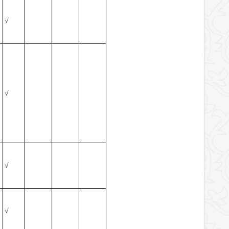
√
√
√
√