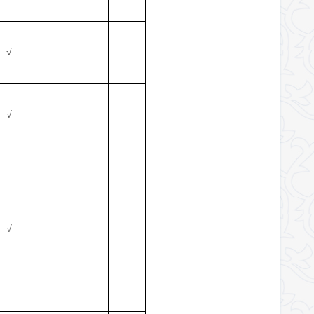
√
√
√