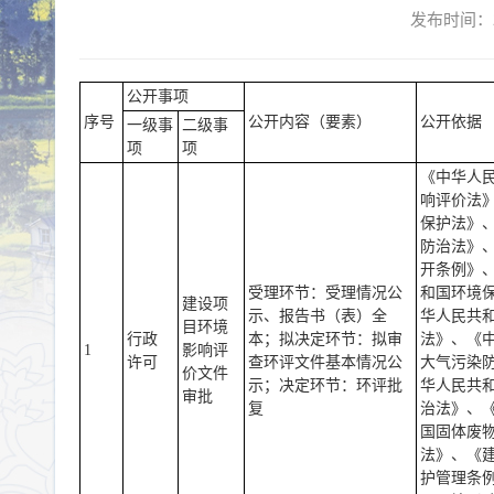
发布时间：2
公开事项
序号
公开内容（要素）
公开依据
一级事
二级事
项
项
《中华人
响评价法
保护法》
防治法》
开条例》
受理环节：受理情况公
和国环境
建设项
示、报告书（表）全
华人民共
目环境
行政
本；拟决定环节：拟审
法》、《
1
影响评
许可
查环评文件基本情况公
大气污染
价文件
示；决定环节：环评批
华人民共
审批
复
治法》、
国固体废
法》、《
护管理条