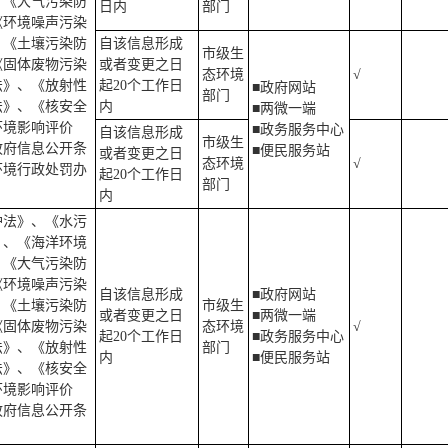
、《大气污染防
日内
部门
《环境噪声污染
、《土壤污染防
自该信息形成
市级生
《固体废物污染
或者变更之日
态环境
√
法》、《放射性
起20个工作日
■政府网站
部门
法》、《核安全
内
■两微一端
环境影响评价
■政务服务中心
自该信息形成
市级生
政府信息公开条
■便民服务站
或者变更之日
态环境
√
环境行政处罚办
起20个工作日
部门
内
护法》、《水污
》、《海洋环境
、《大气污染防
《环境噪声污染
自该信息形成
■政府网站
、《土壤污染防
市级生
或者变更之日
■两微一端
《固体废物污染
态环境
√
起20个工作日
■政务服务中心
法》、《放射性
部门
内
■便民服务站
法》、《核安全
环境影响评价
政府信息公开条