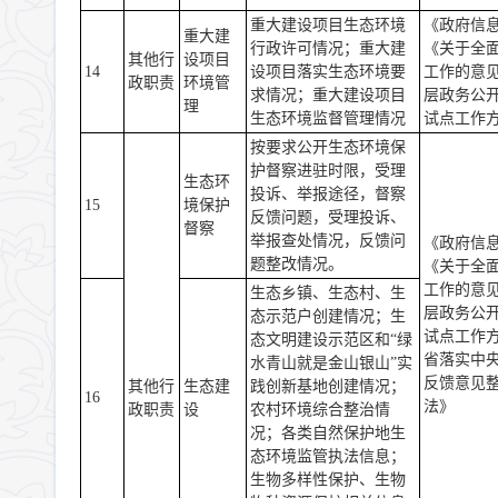
重大建设项目生态环境
《政府信
重大建
行政许可情况；重大建
《关于全
其他行
设项目
14
设项目落实生态环境要
工作的意
政职责
环境管
求情况；重大建设项目
层政务公
理
生态环境监督管理情况
试点工作
按要求公开生态环境保
护督察进驻时限，受理
生态环
投诉、举报途径，督察
15
境保护
反馈问题，受理投诉、
督察
举报查处情况，反馈问
《政府信
题整改情况。
《关于全
工作的意
生态乡镇、生态村、生
层政务公
态示范户创建情况；生
试点工作
态文明建设示范区和“绿
省落实中
水青山就是金山银山”实
反馈意见
其他行
生态建
践创新基地创建情况；
16
法》
政职责
设
农村环境综合整治情
况；各类自然保护地生
态环境监管执法信息；
生物多样性保护、生物