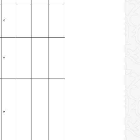
√
√
√