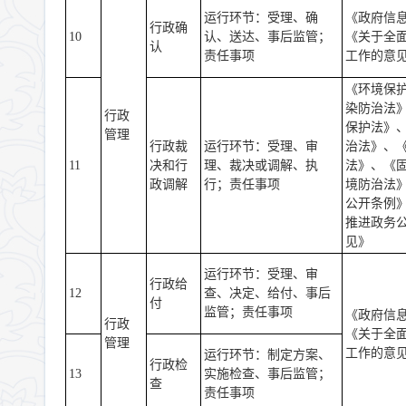
运行环节：受理、确
《政府信
行政确
10
认、送达、事后监管；
《关于全
认
责任事项
工作的意
《环境保
染防治法
行政
保护法》
管理
行政裁
运行环节：受理、审
治法》、
11
决和行
理、裁决或调解、执
法》、《
政调解
行；责任事项
境防治法
公开条例
推进政务
见》
运行环节：受理、审
行政给
12
查、决定、给付、事后
付
监管；责任事项
《政府信
行政
《关于全
管理
工作的意
运行环节：制定方案、
行政检
13
实施检查、事后监管；
查
责任事项