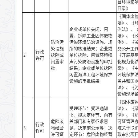
目环境影
目录》
《固体废
法》、《
企业或单位关闭、闲
治法》、
置、拆除工业固体废物
法》、《
防治污
污染环境防治设施、场
例》、《
染设施
所的核准结果；企业或
务公开工
行政
2
拆除或
单位拆除、闲置环境噪
《开展基
许可
闲置审
声污染防治设施的审批
化规范化
批
结果；企业或单位拆除
案》、《
闲置海洋工程环境保护
环境保护
设施的审批结果
民共和国
法》、《
设施现场
《固体废
受理环节：受理通知
法》、《
书；拟决定环节：向有
例》、《
危险废
关部门和专家征求意
可证管理
行政
3
物经营
见、决定前公示等；决
院关于取
许可
许可证
定环节：危险废物经营
政审批项