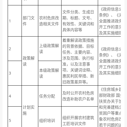
《政府信息公开
文件分类、生成日
条例》、《关于
部门文
农村危房改
期、标题、文号、
1
全面推进政务公
件
造相关文件
有效性、关键词和
开工作的意见》
具体内容等
及其实施细则
着重解读政策措施
上级政策解
的背景依据、目标
2
《政府信息公开
读
任务、主要内容、
条例》、《关于
政策解
涉及范围、执行标
全面推进政务公
读
准，以及注意事
开工作的意见》
项、关键词诠释、
本级政策解
及其实施细则
3
惠民利民举措、新
读
旧政策差异等。
《住房城乡建设
及时公开农村危房
部财政部 国务
4
任务分配
改造补助农户名单
扶贫办关于加强
计划实
和完善建档立卡
施
贫困户等重点对
组织开展农村建筑
象农村危房改造
5
组织培训
工匠培训文件
若干问题的通