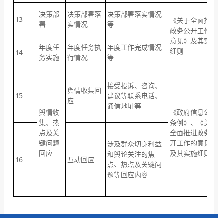
决策部
决策部署落
决策部署落实情况
13
《关于全面推进
署
实情况
等
政务公开工作的
意见》及其实施
年度任
年度任务执
年度工作完成情况
细则
14
务实施
行情况
等
接受投诉、咨询、
舆情收集回
15
建议等联系电话、
应
通信地址等
舆情收
《政府信息公开
集、热
条例》、《关于
点及关
全面推进政务公
键问题
开工作的意见》
涉及群众切身利益
回应
及其实施细则
和舆论关注的焦
16
互动回应
点、热点及关键问
题等回应内容