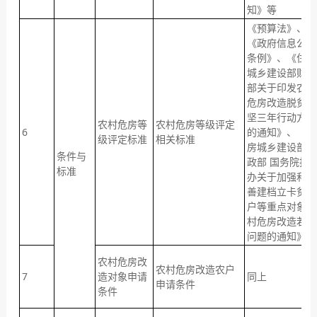
知》等
《预算法》、
《政府信息公开
条例》、《住房
城乡建设部财政
部关于印发农村
危房改造脱贫攻
坚三年行动方案
农村危房等
农村危房等级评定
6
的通知》、《住
级评定标准
相关标准
房城乡建设部 
条件与
政部 国务院扶
标准
办关于加强和完
善建档立卡贫困
户等重点对象农
村危房改造若干
问题的通知》等
农村危房改
农村危房改造农户
7
造对象申请
同上
申请条件
条件