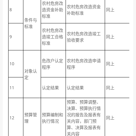
农村危房改
农村危房改造资金
8
造资金补助
同上
补助标准
标准
条件与
标准
农村危房改
农村危房改造竣工
9
造竣工合格
同上
验收要求
标准
危改户认定
农村危房改造申请
10
同上
程序
程序
对象认
定
11
认定结果
认定结果
同上
预算、预算调整、
决算、预算执行情
预算管
预算编制和
况的报告及报表有
12
同上
理
执行情况
关内容，部门预
算、决算及报表有
关内容