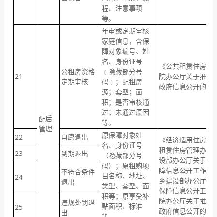
程、注意事项
等。
年审或定期审核
家庭信息，含保
障对象编号、姓
名、身份证号
《公共租赁住房管
公租房资格
﹝隐藏部分号
21
院办公厅关于推进
定期审核
码﹞；配租房
政府信息公开的意
源；套型；面
积；是否审核通
过；未通过原因
配后
等。
管理
原保障对象姓
22
自愿退出
《经济适用住房管
名、身份证号
租赁住房管理办法
23
到期退出
（隐藏部分号
设部办公厅关于做好
码）；原租购项
障信息公开工作的
不符合条件
目名称、地址、
24
乡建设部办公厅关
退出
类型、套型、面
保障信息公开工作
积等；原享受补
院办公厅关于推进
违规处罚退
贴面积、标准
25
政府信息公开的意
出
等。