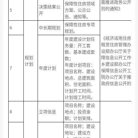
面推进政务公开工
保障性住房领域
决策结果公
则的通知》
5
方案、公示公
开
告、通知等。
保障性住房专项
6
中长期规划
规划。
《经济适用住房管
年度建设计划任
租赁住房管理办法
务量：开工套
设部办公厅关于做好
数、基本建成套
规划
障信息公开工作的
数；
计划
乡建设部办公厅关
年度计划项目：
7
年度计划
保障信息公开工作
项目名称、建设
院办公厅关于推进
地点、总建筑面
政府信息公开的意
积、住宅面积、
计划开工时间、
计划竣工时间。
项目名称；建设
8
立项信息
地点；投资金
额；计划安排。
项目名称；建设
地址；建设方