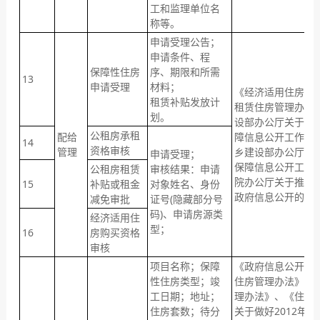
工和监理单位名
称等。
申请受理公告；
申请条件、程
保障性住房
序、期限和所需
13
申请受理
材料；
《经济适用住房管
租赁补贴发放计
租赁住房管理办法
划。
设部办公厅关于做好
公租房承租
配给
障信息公开工作的
14
资格审核
管理
乡建设部办公厅关
申请受理；
保障信息公开工作
公租房租赁
审核结果：申请
院办公厅关于推进
15
补贴或租金
对象姓名、身份
政府信息公开的意
减免审批
证号(隐藏部分号
码)、申请房源类
经济适用住
型；
16
房购买资格
审核
项目名称；保障
《政府信息公开条
性住房类型；竣
住房管理办法》、
工日期；地址；
理办法》、《住房
住房套数；待分
关于做好2012年