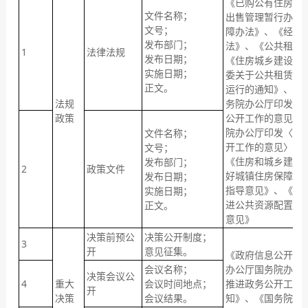
《已购公有住房和
文件名称；
出售管理暂行办法
文号；
障办法》、《经济
发布部门；
法》、《公共租赁
1
法律法规
发布日期；
《住房城乡建设部
实施日期；
委关于公共租赁住
正文。
运行的通知》、《
法规
务院办公厅印发〈
政策
公开工作的意见〉
院办公厅印发〈关
文件名称；
开工作的意见〉实
文号；
《住房和城乡建设
发布部门；
2
政策文件
好城镇住房保障家
发布日期；
指导意见》、《国
实施日期；
进公共资源配置领
正文。
意见》
决策前预公
决策公开制度；
3
开
意见征集。
《政府信息公开条
会议名称；
办公厅国务院办公
决策会议公
4
重大
会议时间地点；
推进政务公开工作
开
决策
会议结果。
知》、《国务院办