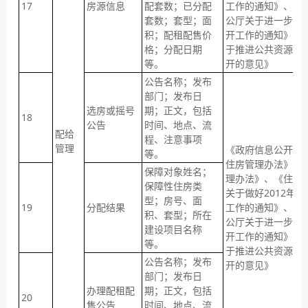
17
房源信息
配套数；已分配
工作的通知》、《
套数；套型；面
公厅关于进一步加
积；配租配售价
开工作的通知》、
格；分配日期
于推进公共资源配
等。
开的意见》
公告名称；发布
部门；发布日
选房或摇号
期；正文，包括
18
公告
时间、地点、流
配给
程、注意事项
管理
《政府信息公开条
等。
住房管理办法》、
保障对象姓名；
理办法》、《住房
保障性住房类
关于做好2012年
型；房号、面
19
分配结果
工作的通知》、《
积、套型；所在
公厅关于进一步加
建设项目名称
开工作的通知》、
等。
于推进公共资源配
公告名称；发布
开的意见》
部门；发布日
办理配租配
期；正文，包括
20
售公告
时间、地点、流