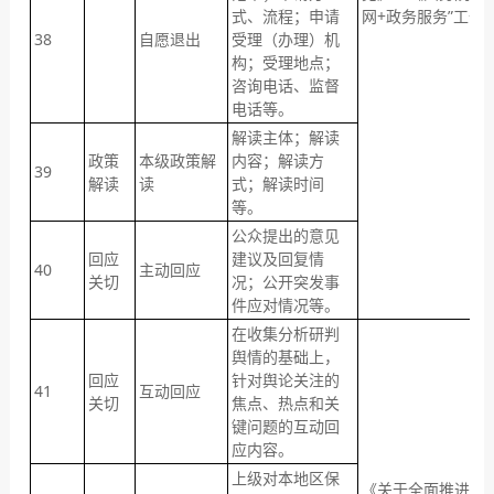
式、流程；申请
网+政务服务”工作
38
自愿退出
受理（办理）机
构；受理地点；
咨询电话、监督
电话等。
解读主体；解读
政策
本级政策解
内容；解读方
39
解读
读
式；解读时间
等。
公众提出的意见
回应
建议及回复情
40
主动回应
关切
况；公开突发事
件应对情况等。
在收集分析研判
舆情的基础上，
回应
针对舆论关注的
41
互动回应
关切
焦点、热点和关
键问题的互动回
应内容。
上级对本地区保
《关于全面推进政