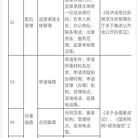
运营承接主体统
一社会信用代
《经济适用住房管
配后
运营承接主
码；负责人姓
租赁住房管理办法
32
管理
体管理
名；办公地址、
厅关于推进公共资
联系电话；注册
息公开的意见》
资金；服务范
围；监督考核情
况等。
申请条件；申请
所需材料及范
本；申请流程和
办理时限；申请
33
申请保障
受理（办理）机
构；受理地点；
咨询电话、监督
电话等。
合同范本；备案
《关于全面推进政
办事
机构；受理地
见》、《国务院关
34
指南
合同备案
点；咨询电话
网+政务服务”工作
等。