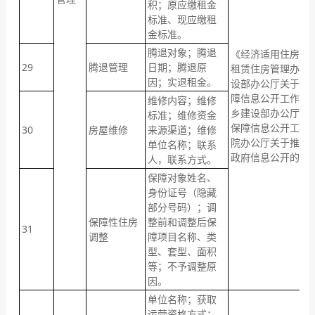
积；原应缴租金
标准、现应缴租
金标准。
腾退对象；腾退
《经济适用住房管
29
腾退管理
日期；腾退原
租赁住房管理办法
因；实退租金。
设部办公厅关于做好
障信息公开工作的
维修内容；维修
乡建设部办公厅关
标准；维修资金
保障信息公开工作
30
房屋维修
来源渠道；维修
院办公厅关于推进
单位名称；联系
政府信息公开的意
人，联系方式。
保障对象姓名、
身份证号（隐藏
部分号码）；调
保障性住房
整前和调整后保
31
调整
障项目名称、类
型、套型、面积
等；不予调整原
因。
单位名称；获取
运营资格方式；