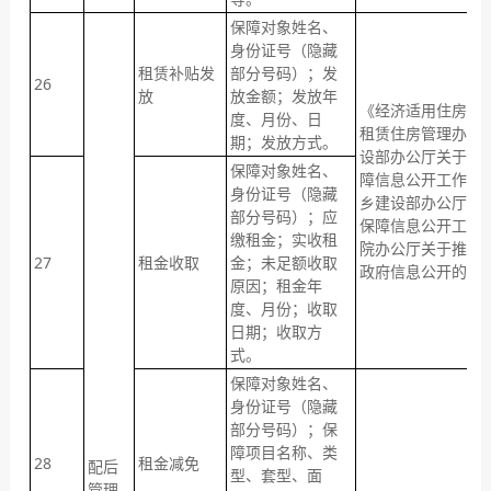
保障对象姓名、
身份证号（隐藏
租赁补贴发
部分号码）；发
26
放
放金额；发放年
《经济适用住房管
度、月份、日
租赁住房管理办法
期；发放方式。
设部办公厅关于做好
保障对象姓名、
障信息公开工作的
身份证号（隐藏
乡建设部办公厅关
部分号码）；应
保障信息公开工作
缴租金；实收租
院办公厅关于推进
27
租金收取
金；未足额收取
政府信息公开的意
原因；租金年
度、月份；收取
日期；收取方
式。
保障对象姓名、
身份证号（隐藏
部分号码）；保
障项目名称、类
28
租金减免
配后
型、套型、面
管理