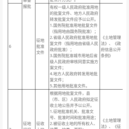
审查
报批
有权一级人民政府批准用地
的批复文件、地方人民政府
转发批复文件应予以公开。
1.国务院批准用地批复文件
（指用地由国务院批准）；
2.省级人民政府批准用地批
《土地管理
征地
收
复文件（指用地由省级人民
法》、《政
6
批准
之
政府批准）；
府信息公开
文件
内
3.国务院批准城市用地后省
条例》
级人民政府审核同意实施方
案文件；
4.地方人民政府转发用地批
复文件；
5.其他用地批准文件。
根据用地批复文件，县
（市、区）人民政府拟定征
收土地公告并予以公开。
1.征地批准机关、批准文
号、批准时间和批准用途；
《土地管理
征地
征收
2.被征收土地的所有权人、
收
法》、《征