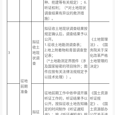
之
种、抢建等有关规定）；6.
内
听证权利；〔*对土地现状
征
调查结果有异议的救济措
公
施〕。
拟征收土地现状调查结果按
拟
规定确认后，调查结果予以
查
公开。
《土地管理
内
拟征
1.征收土地勘测调查表；
法》、《国
开
收土
2.地上附着物和青苗调查登
务院关于深
3
地现
记表；
化改革严格
状调
收
〔*土地勘测定界图件（涉
土地管理的
查
之
及国家秘密的项目除外；图
决定》
内
件应按有关法律法规规定予
征
以技术处理）〕。
公
征地
前期
①
准备
在
征地前期工作中依申请开展
《国土资源
日
听证工作的，听证结果予以
听证规
他
公开。按拟征收土地告知确
定》、《国
拟
定的时间制作《听证通知
土资源部办
拟征
束
书》；按《听证通知书》规
公厅关于进