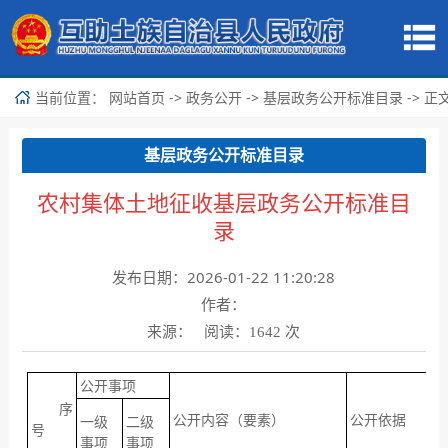
当前位置：
->
->
-> 正
网站首页
政务公开
基层政务公开标准目录
基层政务公开标准目录
农村集体土地征收基层政务公开标准目
录
发布日期：2026-01-22 11:20:28
作者：
来源： 阅读：
次
1642
公开事项
序
公开内容（要素）
公开依据
公
一级
二级
号
事项
事项