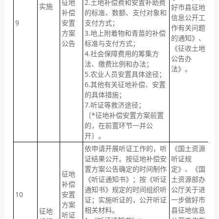
征地
2.土地补偿费和安置补助费
拟
实施
好市县征地
补偿
的标准、数额、支付对象和
置
信息公开工
9
安置
支付方式；
日
作有关问题
方案
3.地上附着物和青苗的补偿
公
的通知》、
公告
标准与支付方式；
依
《征收土地
4.社会保障费用的筹集方
公告办
法、缴费比例和办法；
法》。
5.农业人员安置具体途径；
6.其他有关征地补偿、安置
的具体措施；
7.听证等救济途径；
〔*征地补偿安置方案前置
的，在前置环节一并公
开〕。
依申请开展听证工作的，听
《国土资源
证结果公开。按征地补偿安
听证规
①
置方案公告确定的时间制作
定》、《国
在
征地
《听证通知书》；按《听证
土资源部办
日
补偿
通知书》规定的时间组织听
公厅关于进
他
10
安置
证；实施听证的，公开听证
一步做好市
征
方案
相关材料。
县征地信息
工
征地
听证