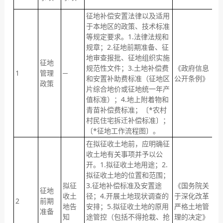
征地补偿安置法律以及适用
于本地区的政策、技术标准
等规定要求。1.法律法规和
规章；2.征地前期准备、征
自
地审查报批、征地组织实施
征地
变
规范性文件；3.土地补偿费
《政府信息
1
管理
─
作
和安置补助费标准（征地区
公开条例》
政策
法
片综合地价或征地统一年产
的
值标准）；4.地上附着物和
青苗补偿费标准；〔*农村
村民住宅拆迁补偿标准〕；
〔*征地工作流程图〕。
在拟征收土地前，应明确征
收土地有关事项并予以公
在
开。1.拟征收土地用途；2.
土
拟征收土地的位置和范围；
公
拟征
3.征地补偿标准及安置途
《国务院关
征地
收土
径；4.开展土地现状调查的
于深化改革
2
前期
地告
安排；5.拟征收土地的原用
严格土地管
准备
收
知
途管控（包括不得抢栽、抢
理的决定》