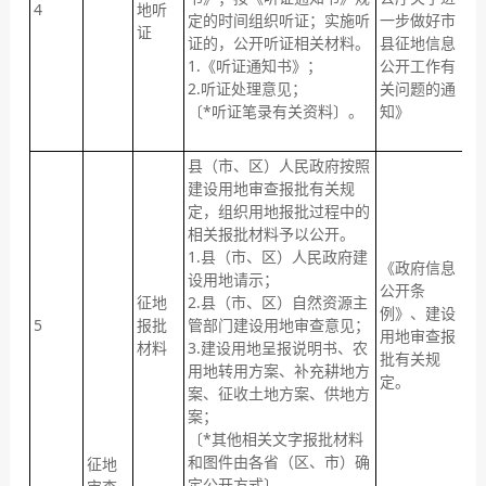
4
地听
村
定的时间组织听证；实施听
一步做好市
证
证的，公开听证相关材料。
县征地信息
收
1.《听证通知书》；
公开工作有
之
2.听证处理意见；
关问题的通
内
〔*听证笔录有关资料〕。
知》
征
公
县（市、区）人民政府按照
建设用地审查报批有关规
定，组织用地报批过程中的
相关报批材料予以公开。
1.县（市、区）人民政府建
《政府信息
设用地请示；
公开条
征地
2.县（市、区）自然资源主
收
例》、建设
5
报批
管部门建设用地审查意见；
之
用地审查报
材料
3.建设用地呈报说明书、农
内
批有关规
用地转用方案、补充耕地方
定。
案、征收土地方案、供地方
案；
〔*其他相关文字报批材料
和图件由各省（区、市）确
征地
定公开方式〕。