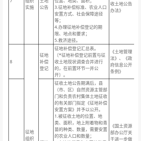
7
组织
土地
位置、地类、面积；
之
收土地公告
实施
公告
3.征地补偿标准、农业人口
内
办法》
安置方式、社会保障途径
等；
4.办理征地补偿登记的期
限、地点和要求；
5.救济途径。
征地补偿登记汇总表。
《土地管理
征
征地
〔*征地补偿登记前置与征
法》、《政
后
8
补偿
收土地现状调查合并进行
府信息公开
开
登记
的，在前置环节一并公
条例》
转
开〕。
征收土地公告期满后，县
（市、区）自然资源主管部
门和负责农村集体土地征收
的有关部门拟定《征地补偿
安置方案》并予以公开。
1.被征收土地的位置、地
类、面积，地上附着物和青
《国土资源
苗的种类、数量，需要安置
征地
部办公厅关
的农业人口和数量；
组织
于进一步做