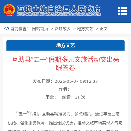
当前位置：
->
->
-> 正文
网站首页
彩虹故乡
地方文艺
地方文艺
互助县“五一”假期多元文旅活动交出亮
眼答卷
发布日期：2026-05-07 09:12:37
作者：
来源： 阅读：
次
21
“
”
五一
假期，互助县精准发力、多点施策，通过丰富业态
供给、强化服务保障、推出便民优惠，推动文旅市场实现人气与