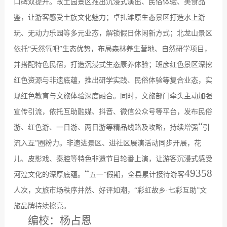
口碑双提升。故土园景区推出沉浸式演出、民俗体验、美食品
鉴，让游客感受土族文化魅力；卓扎滩原生态景区打造水上游
玩、无动力乐园等多元业态，解锁假日休闲新方式；北龙山景区
依托
“
天然氧吧
”
生态优势，布局森林养生营地、自然研学项目，
并搭配特色民宿，打造沉浸式生态康养体验；班彦红色景区深挖
红色资源与非遗底蕴，推出研学实践、民俗体验等复合业态，实
现红色教育与文旅体验深度融合。
同时，文旅部门牵头主动加强
宣传引流，
依托互助融媒、抖音、微信公众号等平台，发布民俗
“
游、红色游、一日游、两日游等精品线路及攻略，持续增强
引
流入互
”
圈粉力
。
非遗进景区
、进社区
展演活动同步开展，花
儿、皮影戏、秦腔等特色非遗节目轮番
上演
，让游客沉浸式感受
“
49358
河湟文化的深厚底蕴
。
五一
”
假期，全县累计接待游客
人次，文旅市场秩序井然、好评如潮，
“
彩虹故乡
·
七彩互助
”
文
旅品牌
持续擦亮
。
编校：
杨占恩