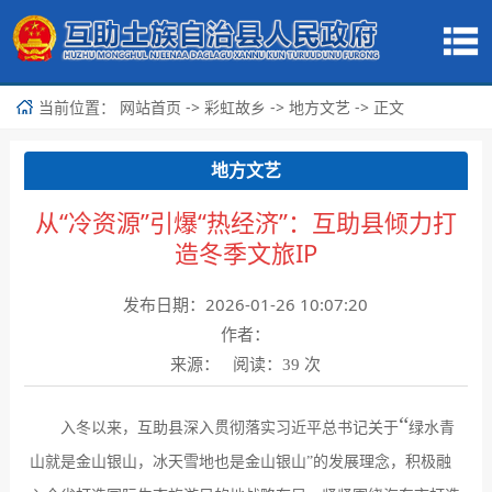
当前位置：
->
->
-> 正文
网站首页
彩虹故乡
地方文艺
地方文艺
从“冷资源”引爆“热经济”：互助县倾力打
造冬季文旅IP
发布日期：2026-01-26 10:07:20
作者：
来源： 阅读：
次
39
“
入冬以来，互助县深入贯彻落实习近平总书记关于
绿水青
山就是金山银山，冰天雪地也是金山银山
”
的发展理念，积极融