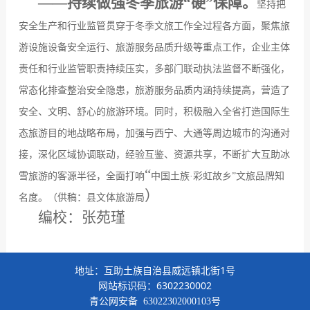
——
持续做强冬季旅游“硬”保障。
坚持把
安全生产和行业监管贯穿于冬季文旅工作全过程各方面，聚焦旅
游设施设备安全运行、旅游服务品质升级
等重点工作，企业主体
责任和行业监管职责持续压实，多部门联动执法监督不断强化，
常态化排查整治安全隐患，旅游服务品质内涵持续提高，营造了
安全、文明、舒心的旅游环境。
同时，积极融入全省打造国际生
态旅游目的地战略布局，加强与西宁、大通等周边城市的沟通对
接，深化区域协调联动，经验互鉴、资源共享，不断扩大互助冰
“
雪旅游的客源半径，
全面打响
中国土族
·
彩虹故乡
”
文旅品牌知
）
名度。（供稿：县文体旅游局
编校：张苑瑾
地址：互助土族自治县威远镇北街1号
网站标识码：6302230002
青公网安备
63022302000103号