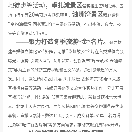
地徒步等活动；
卓扎滩景区
强势推出雪地陀螺、雪
20
油嘴湾景区
地自行车等
余项冰雪游乐项目；
精心谋划
“
乡约油嘴湾
·
回老家过年
”
主题冬游活动，推出夜演、夜食、夜
集等文旅消费新场景。
——
聚力打造冬季旅游“金”名片。
倾力构
“
建全媒体立体化宣传矩阵，助推
彩虹故乡
”
名片在各类媒体高频
曝光，强势
“
引流入互
”
。入冬以来，创新发布
“
周末放松
·
去趟海
东
”
等为主题的旅游宣传视频和图文
53
条，总浏览量超
90
万人
次。同时，通过精心策划开展
“
周末放松
·
去趟海东
”
冬春季文旅
直播擂台赛等活动，持续开展冬季文旅宣传预热工作，累计开展
直播活动
4
期，推出彩虹部落温泉度假酒店、彩虹部落冰雪大世
界、北龙山天青舍民宿、西部风情园阿吾涮锅等文旅消费品优惠
套餐，直播间累计人数达
14.6
万余人，成交订单
251
单，着力满
足游客
“
吃住行游购娱
”
等多方面需求，推动文旅消费持续升温。