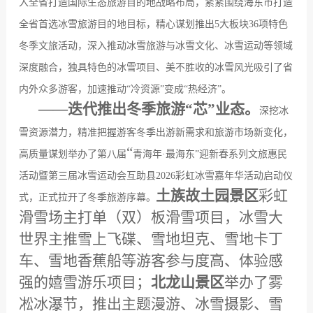
入全省打造国际生态旅游目的地战略布局，紧紧围绕海东市打造
全省首选冰雪旅游目的地目标，精心谋划推出
5
大板块
36
项特色
冬季文旅活动，深入推动冰雪旅游与冰雪文化、冰雪运动等领域
深度融合，独具特色的冰雪项目、美不胜收的冰雪风光吸引了省
内外众多游客，加速推动
“
冷资源
”
变成
“
热经济
”
。
——
迭代推出冬季旅游“芯”业态。
深挖冰
雪资源潜力，精准把握游客冬季出游新需求和旅游市场新变化，
“
高质量谋划举办了第八届
青海年
·
最海东
”
迎新春系列文旅惠民
活动暨第三届冰雪运动会互助县
2026
彩虹冰雪嘉年华活动启动仪
土族故土园景区
彩虹
式，正式拉开了冬季旅游序幕。
滑雪场主打单（双）板滑雪项目，冰雪大
世界主推雪上飞碟、雪地坦克、雪地卡丁
车、雪地香蕉船等游客参与度高、体验感
强的嬉雪游乐项目；
北龙山景区
举办了雾
凇冰瀑节，推出主题漫游、冰雪摄影、雪