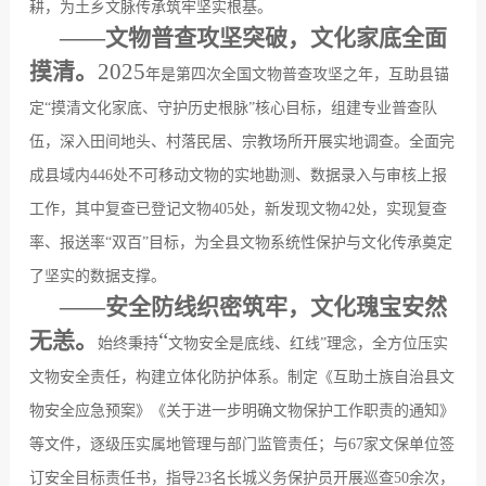
耕，为土乡文脉传承筑牢坚实根基。
——
文物普查攻坚突破，文化家底全面
摸清。
2025
年是第四次全国文物普查攻坚之年，互助县锚
定
“
摸清文化家底、守护历史根脉
”
核心目标，组建专业普查队
伍，深入田间地头、村落民居、宗教场所开展实地调查。全面完
成县域内
446
处不可移动文物的实地勘测、数据录入与审核上报
工作，其中复查已登记文物
405
处，新发现文物
42
处，实现复查
率、报送率
“
双百
”
目标，为全县文物系统性保护与文化传承奠定
了坚实的数据支撑。
——
安全防线织密筑牢，文化瑰宝安然
无恙。
“
始终秉持
文物安全是底线、红线
”
理念，全方位压实
文物安全责任，构建立体化防护体系。制定《互助土族自治县文
物安全应急预案》《关于进一步明确文物保护工作职责的通知》
等文件，逐级压实属地管理与部门监管责任；与
67
家文保单位签
订安全目标责任书，指导
23
名长城义务保护员开展巡查
50
余次，