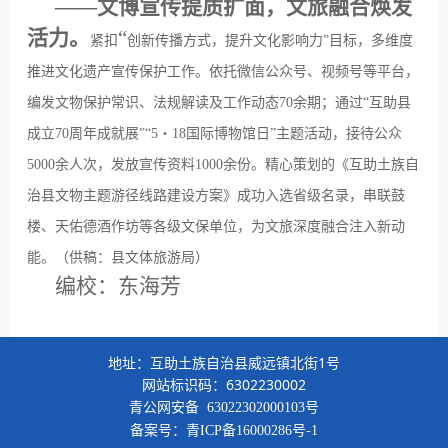
——
文博宣传提质扩面，文旅融合焕发
活力。
“
紧扣
创新传播方式，提升文化影响力
”
目标，多维度
推进文化遗产宣传保护工作。依托微信公众号、视频号等平台，
编发文物保护常识、法规解读及工作动态
70
余期；通过
“
互助县
成立
70
周年成就展
”“5
・
18
国际博物馆日
”
主题活动，接待公众
5000
余人次，发放宣传资料
1000
余份。精心策划的《互助土族自
治县文物主题游径线路建设方案》成功入选省级名录，串联鼓
楼、天佑德酒作坊等各
级文保单位，为文旅深度融合注入新动
能。（供稿：县文体旅游局）
编校：东海芳
地址：互助土族自治县威远镇北街1号
网站标识码：6302230002
青公网安备
63022302000103号
备案号：
青ICP备16000286号-1