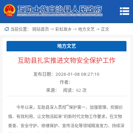
当前位置：
->
->
-> 正文
网站首页
彩虹故乡
地方文艺
地方文艺
互助县扎实推进文物安全保护工作
发布日期：2026-01-08 08:27:10
作者：
来源： 阅读：
次
62
“
今年以来，互助县深入贯彻
保护第一、加强管理、挖掘价
值、有效利用、让文物活起来
”
的新时代文物工作要求，在文物
普查、安全守护、修缮保护、宣传活化等领域精准发力、持续深