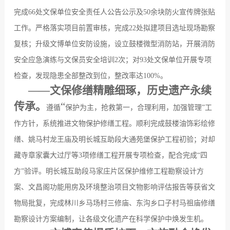
完成
66
处文保单位安全责任人公告公示及
50
余块防火宣传牌张贴
工作。严格落实项目前置审核，完成
22
处拟建项目选址现场勘察
复核；升级文博单位安防设施，设立鼓楼微型消防站，开展消防
安全应急演练与文保员安全培训
2
次；对
93
处文保单位开展专项
检查，发现隐患全部整改到位，整改率达
100%
。
——
文保修缮精雕细琢，历史遗产永续
传承。
“
遵循
保护为主，抢救第一，合理利用，加强管理
”
工
作方针，系统推进文物保护修缮工程。顺利完成鼓楼油饰彩绘修
缮、姚马村龙王庙及明长城互助段大通苑堡保护工程初验；对却
藏寺章家囊大过厅等
3
项修缮工程开展专项检查，配合完成
“
四
方
”
验评。明长城互助段马家庄片区保护维修工程勘察设计方
案、文昌阁功能用房及环境整治项目文物影响评估报告等获省文
物局批复，完成林川乡马场村三修庙、东沟乡口子村马祖庙修缮
勘察设计方案编制，让各级文化遗产在科学保护中焕发生机。