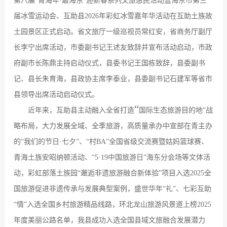
第八届
“
青海年
·
最海东
”
迎新春系列文旅惠民活动暨海东市第三
届冰雪运动会、互助县
2026
年彩虹冰雪嘉年华活动在互助土族故
土园景区正式启动。省文旅厅一级巡视员常红安，省商务厅副厅
长李宁出席活动，市委副书记王述友致辞并宣布活动启动，市政
府副市长陈鼎主持启动仪式，县委书记王国栋致辞，县委副书
记、县长朱育海，县政协主席李泰业，县委副书记石建军等省市
县领导出席活动启动仪式。
“
近年来，互助县主动融入全省打造
国际生态旅游目的地
”
战
略布局，大力发展全域、全季旅游，高质量承办中宣部在青主办
的
“
我们的节日
·
七夕
”
、
“
村
BA”
全国省级交流赛暨姑妈篮球赛、
青海土族安昭纳顿活动、
“5·19
中国旅游日
”
海东分会场等文体活
动，彩虹部落土族园
“
邂逅非遗旅游融合新体验
”
项目入选
2025
全
国旅游促进非遗传承与发展典型案例，盛世华年
“
礼
”
、七彩互助
“
情
”
入选全国乡村旅游精品线路，环北龙山旅游风景道上榜
2025
年度美丽公路名单，我县成功入选全国县域文旅融合发展潜力