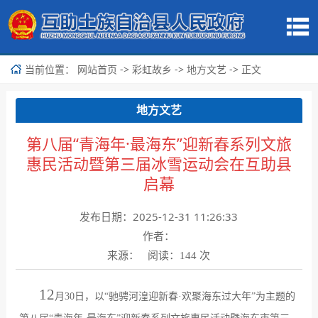
当前位置：
->
->
-> 正文
网站首页
彩虹故乡
地方文艺
地方文艺
第八届“青海年·最海东”迎新春系列文旅
惠民活动暨第三届冰雪运动会在互助县
启幕
发布日期：2025-12-31 11:26:33
作者：
来源： 阅读：
次
144
12
月
30
日，以
“
驰骋河湟迎新春
·
欢聚海东过大年
”
为主题的