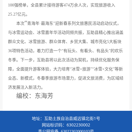
100
强榜单，全县累计接待游客
474
万余人次，实现旅游收入
25.27
亿元。
“
本次
青海年
·
最海东
”
迎新春系列文旅惠民活动启动仪式，
与冰雪运动会、冰雪嘉年华活动同频共振，互助县精心推出涵盖
群众文化、冰雪旅游、群众体育、乡贸大集、城市亮化
5
大板块
36
项特色活动，着力打造一个
“
有玩头、有看头、有品头
”
的欢乐
冬季。下一步，互助县将以此次活动为契机，持续优化服务保
障，全面提升游客体验，大力培育
“
冰雪
+
旅游
”“
冰雪
+
文化
”
等新
业态、新模式，冬春季旅游市场潜力，促进文旅消费，为区域经
济发展注入新活力。
编校：东海芳
地址：互助土族自治县威远镇北街1号
网站标识码：6302230002
青公网安备
63022302000103号