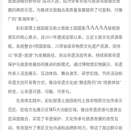
遗旅游融合新体验
”
成功入选，成为全省非遗与旅游深度融合发
展的典型示范，为推进文旅融合高质量发展提供了可复制、可推
广的
“
青海样本
”
。
AAAAA
彩虹部落土族园是互助土族故土园国家
级旅游
景区的核心景点，自
2011
年建成运营以来，立足土族文化资源禀
赋，系统整合
9
项国家级、
25
项省级非物质文化遗产资源，坚持
以
“
非遗
+
旅游
”
为发展路径，突出非遗活态传承，持续探索非遗
保护与旅游发展协同推进的新模式。通过博物馆实物展示、非遗
传承人活态展示、互动体验、舞台演艺、研学实践、节庆活动和
非遗文创开发等方式，推动非遗文化由
“
静态陈列
”
向
“
场景体验
”
转变，让非遗可感、可触、可参与。
在具体实践中，彩虹部落土族园依托土族非物质文化传承示
6
范区、民俗文化展示区等
大功能区域，推动非遗资源与旅游业
态深度融合，实现了非遗保护、文化传承与旅游发展的良性互
动，有效提升了景区文化内涵和品牌影响力，带动了周边群众就