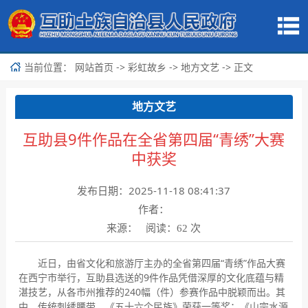
当前位置：
->
->
-> 正文
网站首页
彩虹故乡
地方文艺
地方文艺
互助县9件作品在全省第四届“青绣”大赛
中获奖
发布日期：2025-11-18 08:41:37
作者：
来源： 阅读：
次
62
近日，由省文化和旅游厅主办的全省第四届“青绣”作品大赛
在西宁市举行，互助县选送的9件作品凭借深厚的文化底蕴与精
湛技艺，从各市州推荐的240幅（件）参赛作品中脱颖而出。其
中，传统刺绣腰带、《五十六个民族》荣获一等奖；《山宗水源