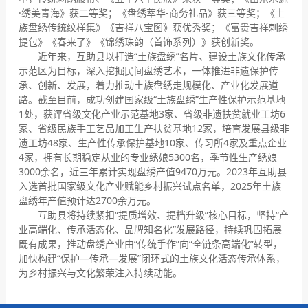
·绣美青海》获二等奖；《盘绣萃华-商务礼品》获三等奖；《土
族盘绣传统纹样集》《吉祥八宝图》获优秀奖；《富贵吉祥刺绣
提包》《春来了》《锦绣珠韵（首饰系列）》获创新奖。
近年来，互助县以打造“土族盘绣”名片、建设土族文化传承
示范区为目标，深入挖掘民间盘绣艺术，一体推进非遗保护传
承、创新、发展，着力推动土族盘绣走规模化、产业化发展道
路。截至目前，成功创建国家级“土族盘绣”生产性保护示范基地
1处，获评省级文化产业示范基地3家、省级非遗扶贫就业工坊6
家、省级民族手工艺品加工生产扶贫基地12家，培育发展县级非
遗工坊48家、生产性传承保护基地10家、传习所4家及重点企业
4家，拥有长期稳定从业的专业绣娘5300名，季节性生产绣娘
3000余名，近三年累计实现盘绣产值9470万元。2023年互助县
入选首批国家级文化产业赋能乡村振兴试点名单，2025年土族
盘绣年产值预计达2700余万元。
互助县将持续紧扣“提质增效、提档升级”核心目标，坚持“产
业高端化、传承活态化、品牌知名化”发展路径，持续巩固拓展
既有成果，推动盘绣产业由“传统手作”向“全链条高端化”转型，
加快构建“保护—传承—发展”闭环式的土族文化活态传承体系，
为乡村振兴与文化繁荣注入持续动能。