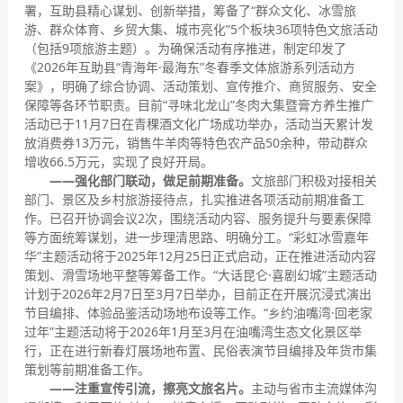
署，互助县精心谋划、创新举措，筹备了“群众文化、冰雪旅
游、群众体育、乡贸大集、城市亮化”5个板块36项特色文旅活动
（包括9项旅游主题）。为确保活动有序推进，制定印发了
《2026年互助县“青海年·最海东”冬春季文体旅游系列活动方
案》，明确了综合协调、活动策划、宣传推介、商贸服务、安全
保障等各环节职责。目前“寻味北龙山”冬肉大集暨膏方养生推广
活动已于11月7日在青稞酒文化广场成功举办，活动当天累计发
放消费券13万元，销售牛羊肉等特色农产品50余种，带动群众
增收66.5万元，实现了良好开局。
——强化部门联动，做足前期准备。
文旅部门积极对接相关
部门、景区及乡村旅游接待点，扎实推进各项活动前期准备工
作。已召开协调会议2次，围绕活动内容、服务提升与要素保障
等方面统筹谋划，进一步理清思路、明确分工。“彩虹冰雪嘉年
华”主题活动将于2025年12月25日正式启动，正在推进活动内容
策划、滑雪场地平整等筹备工作。“大话昆仑·喜剧幻城”主题活动
计划于2026年2月7日至3月7日举办，目前正在开展沉浸式演出
节目编排、体验品鉴活动场地布设等工作。“乡约油嘴湾·回老家
过年”主题活动将于2026年1月至3月在油嘴湾生态文化景区举
行，正在进行新春灯展场地布置、民俗表演节目编排及年货市集
策划等前期准备工作。
——注重宣传引流，擦亮文旅名片。
主动与省市主流媒体沟