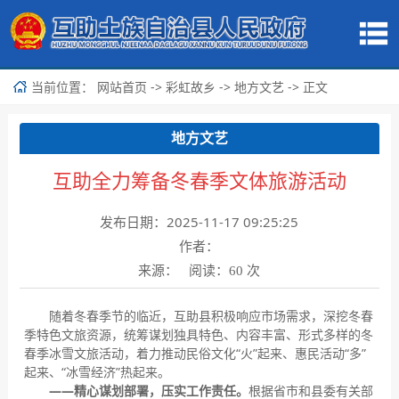
当前位置：
->
->
-> 正文
网站首页
彩虹故乡
地方文艺
地方文艺
互助全力筹备冬春季文体旅游活动
发布日期：2025-11-17 09:25:25
作者：
来源： 阅读：
次
60
随着冬春季节的临近，互助县积极响应市场需求，深挖冬春
季特色文旅资源，统筹谋划独具特色、内容丰富、形式多样的冬
春季冰雪文旅活动，着力推动民俗文化“火”起来、惠民活动“多”
起来、“冰雪经济”热起来。
——精心谋划部署，压实工作责任。
根据省市和县委有关部