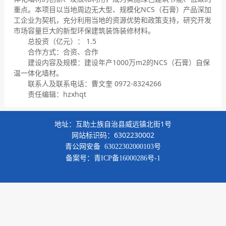
重点。本项目以当地周边无大型、规模化NCS（石膏）产品深加
工企业为契机，充分利用当地的资源优势和政策支持，研究开发
市场容量巨大的新型环保建筑装饰装修材料。
总投资（亿元）： 1.5
合作方式：合资、合作
建设内容及规模：建设年产1000万m2的NCS（石膏）自保
温一体化墙材。
联系人及联系电话：曹文奎 0972-8324266
责任编辑：hzxhqt
地址：互助土族自治县威远镇北街1号
网站标识码：6302230002
青公网安备
63022302000103号
备案号：
青ICP备16000286号-1