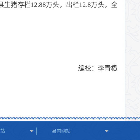
县生猪存栏
12.88
万头，出栏
12.8
万头，全
编校：
李青榄
网站
县内网站