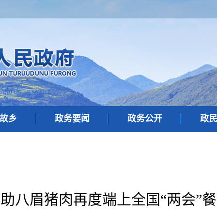
故乡
政务要闻
政务公开
政
助八眉猪肉再度端上全国“两会”