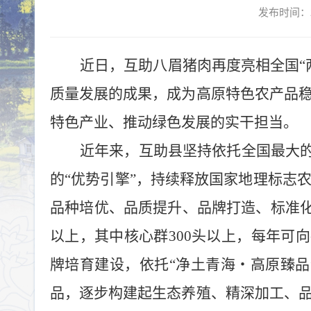
发布时间：2
近日，互助八眉猪肉再度亮相全国
“
质量发展的成果，成为高原特色农产品
特色产业、推动绿色发展的实干担当。
近年来，互助县坚持依托全国最大
的
“
优势引擎
”
，持续释放国家地理标志
品种培优、品质提升、品牌打造、标准
以上，其中核心群
300
头以上，每年可向
牌培育建设，依托
“
净土青海・高原臻品
品，逐步构建起生态养殖、精深加工、