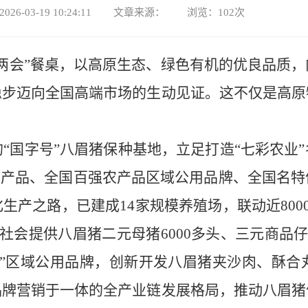
026-03-19 10:24:11 文章来源： 浏览：
102
次
两会
”
餐桌，以高原生态、绿色有机的优良品质，
稳步迈向全国高端市场的生动见证。这不仅是高原
的
“
国字号
”
八眉猪保种基地，立足打造
“
七彩农业
”
农产品、全国百强农产品区域公用品牌、全国名特
化生产之路，已建成
14
家规模养殖场，联动近
800
社会提供八眉猪二元母猪
6000
多头、三元商品
”
区域公用品牌，创新开发八眉猪夹沙肉、酥合
品牌营销于一体的全产业链发展格局，推动八眉猪