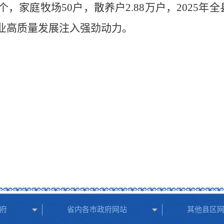
个，家庭牧场
50
户，散养户
2.88
万户，
2025
年全
业高质量发展注入强劲动力。
府
省内各市政府网站
其他县区