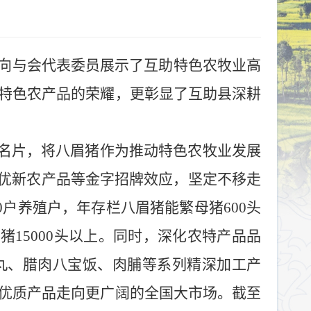
向与会代表委员展示了互助特色农牧业高
特色农产品的荣耀，更彰显了互助县深耕
名片，将八眉猪作为推动特色农牧业发展
优新农产品等金字招牌效应，坚定不移走
0
户养殖户，年存栏八眉猪能繁母猪
600
头
仔猪
15000
头以上。同时，深化农特产品品
丸、腊肉八宝饭、肉脯等系列精深加工产
优质产品走向更广阔的全国大市场。截至