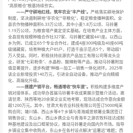
“高原粮仓”根基持续夯实。
——
严守耕地红线，
筑牢
农业“丰产线”。
严格落实耕地保护
制度，坚决遏制耕地“非农化”“非粮化”，稳定粮食播种面积。全
县农作物播种面积6.33万公顷，其中小麦1.8万公顷、马铃薯
1.19万公顷，为粮食增产奠定坚实基础。在培育产业主体方面，
全县现有规模种植合作社327家、马铃薯贮藏窖441座。以西山
乡为例，已成立65个专业合作社，建成4座300吨级及40座60吨
级储藏窖，培育种植大户85户，打造千亩示范点5个，带动超1
万人受益。同时，积极扶持丝源农产品加工有限公司等龙头企
业，研发“七彩粉条”、水晶粉、酸辣粉等产品，推动马铃薯附加
值显著提升，逐步构建“种植—加工—销售一体化闭环。2025年
该企业新增投资140万元，引进全自动设备，推动产业向精细
化、高端化升级。
——搭建产销平台，畅通增收“快车道”。
积极构建多维度产
销对接体系，成功举办首届马铃薯丰收成果展示暨推介活动，邀
请甘肃、陕西等地20余家企业实地考察，现场达成合作意向金额
超1200万元。其中，甘肃大有农业科技有限公司签订5000吨采
购合同；塘川镇、西山乡等4个乡镇与青海威思顿薯业集团签订
销售协议；东山乡、西山乡携企业与青海丰之源农牧科技达成制
种基地建设及出口框架协议，推动马铃薯走向国内外市场。指导
乡镇设立集中收购点，东山乡在各村设点解决“运薯远”难题；西