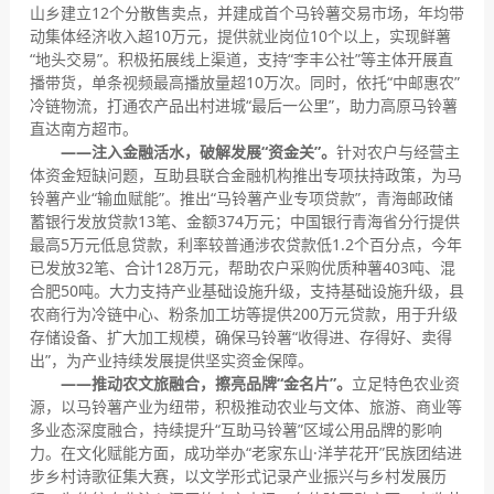
山乡建立12个分散售卖点，并建成首个马铃薯交易市场，年均带
动集体经济收入超10万元，提供就业岗位10个以上，实现鲜薯
“地头交易”。积极拓展线上渠道，支持“李丰公社”等主体开展直
播带货，单条视频最高播放量超10万次。同时，依托“中邮惠农”
冷链物流，打通农产品出村进城“最后一公里”，助力高原马铃薯
直达南方超市。
——注入金融活水，破解发展“资金关”。
针对农户与经营主
体资金短缺问题，互助县联合金融机构推出专项扶持政策，为马
铃薯产业“输血赋能”。推出“马铃薯产业专项贷款”，青海邮政储
蓄银行发放贷款13笔、金额374万元；中国银行青海省分行提供
最高5万元低息贷款，利率较普通涉农贷款低1.2个百分点，今年
已发放32笔、合计128万元，帮助农户采购优质种薯403吨、混
合肥50吨。大力支持产业基础设施升级，支持基础设施升级，县
农商行为冷链中心、粉条加工坊等提供200万元贷款，用于升级
存储设备、扩大加工规模，确保马铃薯“收得进、存得好、卖得
出”，为产业持续发展提供坚实资金保障。
——推动农文旅融合，擦亮品牌“金名片”。
立足特色农业资
源，以马铃薯产业为纽带，积极推动农业与文体、旅游、商业等
多业态深度融合，持续提升“互助马铃薯”区域公用品牌的影响
力。在文化赋能方面，成功举办“老家东山·洋芋花开”民族团结进
步乡村诗歌征集大赛，以文学形式记录产业振兴与乡村发展历