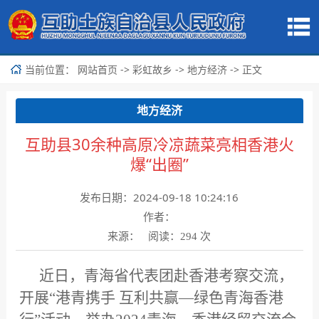
当前位置：
->
->
-> 正文
网站首页
彩虹故乡
地方经济
地方经济
互助县30余种高原冷凉蔬菜亮相香港火
爆“出圈”
发布日期：2024-09-18 10:24:16
作者：
来源： 阅读：
次
294
近日，青海省代表团赴香港考察交流，
开展“港青携手 互利共赢—绿色青海香港