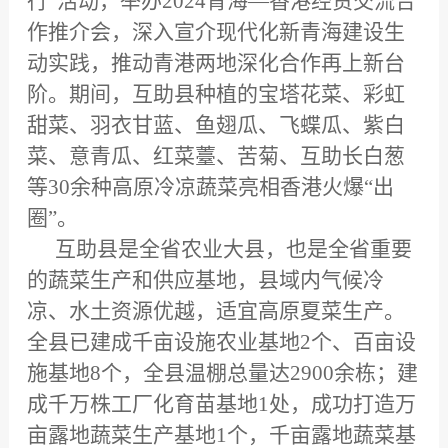
行”活动，举办2024青海—香港经贸交流合
作推介会，深入宣介现代化新青海建设生
动实践，推动青港两地深化合作再上新台
阶。期间，互助县种植的宝塔花菜、彩虹
甜菜、羽衣甘蓝、鱼翅瓜、飞蝶瓜、紫白
菜、意青瓜、红菜薹、苦菊、互助长白葱
等30余种高原冷凉蔬菜亮相香港火爆“出
圈”。
互助县是全省农业大县，也是全省重要
的蔬菜生产和供应基地，县域内气候冷
凉、水土资源优越，适宜高原夏菜生产。
全县已建成千亩设施农业基地2个、百亩设
施基地8个，全县温棚总量达2900余栋；建
成千万株工厂化育苗基地1处，成功打造万
亩露地蔬菜生产基地1个，千亩露地蔬菜基