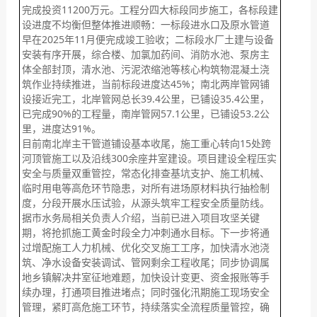
完成投资11200万元。工程分四大标段同步施工，各标段建
设进度不均衡但整体推进顺畅：一标段进水口及原水管道
早在2025年11月便完成竣工验收；二标段水厂土建与设备
安装有序开展，综合楼、加氯加药间、消防水池、泵房主
体全部封顶，清水池、污泥浓缩池等核心构筑物混凝土浇
筑作业持续推进，当前标段进度达45%；南北两岸管网铺
设接近完工，北岸管网总长39.4公里，已铺设35.4公里，
已完成90%的工程量，南岸管网57.1公里，已铺设53.2公
里，进度达91%。
目前南北岸主干管道铺设基本收尾，施工重心转向15处跨
河顶管施工以及沿线300余座井室建设。项目建设全程压实
安全与质量双重管控，常态化排查基坑支护、施工机械、
临时用电等高危环节隐患，对所有进场原材料执行抽检制
度，分段开展水压试验，从源头筑牢工程安全质量防线。
据市水务局相关负责人介绍，当前已进入项目攻坚关键
期，将抢抓施工黄金时段全力冲刺通水目标。下一步将通
过增配施工人力机械、优化交叉施工工序，加快清水池浇
筑、净水设备安装调试、管网剩余工程收尾；同步协调属
地乡镇解决井室征地难题，加快设计变更、资金报账等手
续办理，打通项目推进堵点；同时强化汛期施工现场安全
管理，紧盯高危施工环节，持续落实全流程质量管控，确