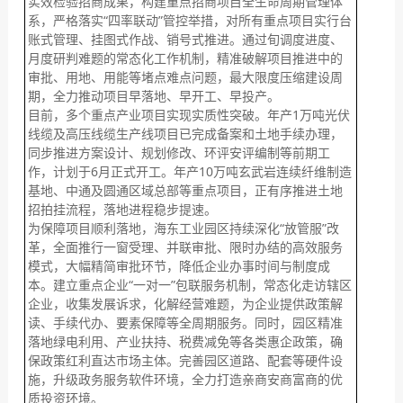
实效检验招商成果，构建重点招商项目全生命周期管理体
系，严格落实“四率联动”管控举措，对所有重点项目实行台
账式管理、挂图式作战、销号式推进。通过旬调度进度、
月度研判难题的常态化工作机制，精准破解项目推进中的
审批、用地、用能等堵点难点问题，最大限度压缩建设周
期，全力推动项目早落地、早开工、早投产。
目前，多个重点产业项目实现实质性突破。年产1万吨光伏
线缆及高压线缆生产线项目已完成备案和土地手续办理，
同步推进方案设计、规划修改、环评安评编制等前期工
作，计划于6月正式开工。年产10万吨玄武岩连续纤维制造
基地、中通及圆通区域总部等重点项目，正有序推进土地
招拍挂流程，落地进程稳步提速。
为保障项目顺利落地，海东工业园区持续深化“放管服”改
革，全面推行一窗受理、并联审批、限时办结的高效服务
模式，大幅精简审批环节，降低企业办事时间与制度成
本。建立重点企业“一对一”包联服务机制，常态化走访辖区
企业，收集发展诉求，化解经营难题，为企业提供政策解
读、手续代办、要素保障等全周期服务。同时，园区精准
落地绿电利用、产业扶持、税费减免等各类惠企政策，确
保政策红利直达市场主体。完善园区道路、配套等硬件设
施，升级政务服务软件环境，全力打造亲商安商富商的优
质投资环境。