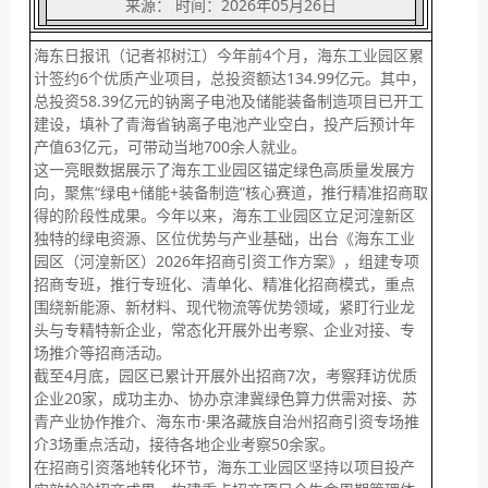
来源： 时间：2026年05月26日
海东日报讯（记者祁树江）今年前4个月，海东工业园区累
计签约6个优质产业项目，总投资额达134.99亿元。其中，
总投资58.39亿元的钠离子电池及储能装备制造项目已开工
建设，填补了青海省钠离子电池产业空白，投产后预计年
产值63亿元，可带动当地700余人就业。
这一亮眼数据展示了海东工业园区锚定绿色高质量发展方
向，聚焦“绿电+储能+装备制造”核心赛道，推行精准招商取
得的阶段性成果。今年以来，海东工业园区立足河湟新区
独特的绿电资源、区位优势与产业基础，出台《海东工业
园区（河湟新区）2026年招商引资工作方案》，组建专项
招商专班，推行专班化、清单化、精准化招商模式，重点
围绕新能源、新材料、现代物流等优势领域，紧盯行业龙
头与专精特新企业，常态化开展外出考察、企业对接、专
场推介等招商活动。
截至4月底，园区已累计开展外出招商7次，考察拜访优质
企业20家，成功主办、协办京津冀绿色算力供需对接、苏
青产业协作推介、海东市·果洛藏族自治州招商引资专场推
介3场重点活动，接待各地企业考察50余家。
在招商引资落地转化环节，海东工业园区坚持以项目投产