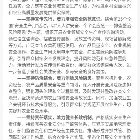
任落实，全力筑牢农业领域安全生产防线，为推进乡村全面振兴
和农业高质量发展提供坚实保障。
——坚持宣传先行，着力增强安全防范意识。
结合第25个全
国“安全生产月”活动，以“人人讲安全、个个会应急——排查整治
风险隐患”为主题，组织开展农业领域安全生产宣传咨询活动，
通过设立咨询台、摆放宣传展板、发放宣传资料、现场答疑解惑
等方式，广泛宣传农兽药规范使用、农产品质量安全、农业机械
安全操作、农业生产用火用电用气安全、病虫害绿色防控等知
识，引导群众树牢安全发展理念，提升风险防范和应急处置能
力。活动累计发放宣传资料数百份，接受群众咨询百余人次，进
一步营造了全社会关注安全、参与安全的良好氛围。
——
坚持防治结合，着力消除风险隐患。
聚焦农机作业、农
资经营、农产品质量安全等重点领域，深入开展安全风险隐患排
查整治，强化源头治理和全过程监管，及时发现并整改各类安全
隐患，坚决防范遏制农业领域安全事故发生。同时，加强农业生
产关键环节技术指导服务，引导群众科学规范开展农业生产，切
实提升农业安全水平。
——
坚持责任落实，着力健全长效机制。
严格落实安全生产
责任制，持续完善农业安全生产监管体系，压紧压实属地管理责
任、部门监管责任和生产经营主体责任，推动形成齐抓共管、协
同联动的工作格局。结合农业生产实际，常态化开展安全宣传教