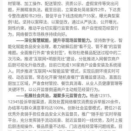
材管理、加工操作、配送管控、资质公示、虚假宣传等突出问
题，开展精准执法。截至目前，立案查处简易案件2件，下达责
令整改通知书23份，督促平台下线违规商户55家，曝光典型案
例1起。坚持以案释法、以案促改，通过从严执法、公开曝光、
刚性约束，推动平台切实履行监管责任、商户自觉规范经营行
为，网络餐饮市场秩序持续向好。
——深化智慧赋能，提升非现场监管能力。
坚持数字化、智
能化赋能食品安全治理，着力破解后厨“看不见、管不着”的监管
难题。全面推行外卖“食安封签”，有效杜绝餐品配送过程中的二
次污染。推进“互联网+明厨亮灶”建设，分批推进入网餐饮商户
后厨可视化升级改造，目前已完成130家商户设备安装及系统接
入。同步推进“互联网+AI智能监管”模式，实现后厨环境实时可
视、动态监管。常态化开展“随机查餐厅”直播监督活动，直面后
厨加工区域，严查食材管控、餐饮具消毒、从业人员健康管理等
关键环节，以公开监督倒逼商户主动规范经营行为。
——拓展社会共治，凝聚多元监管合力。
畅通12315、
12345投诉举报渠道，高效处置网络餐饮消费投诉举报20余件，
办结率与群众满意率均达100%。创新社会监督模式，聘任21名
优秀外卖骑手担任食品安全义务监督员，推广“随手拍”实时举报
平台，充分发挥骑手流动巡查、就近监督的一线优势，及时上报
后厨违规操作、餐品质量不达标、门店违规经营等问题线索。目