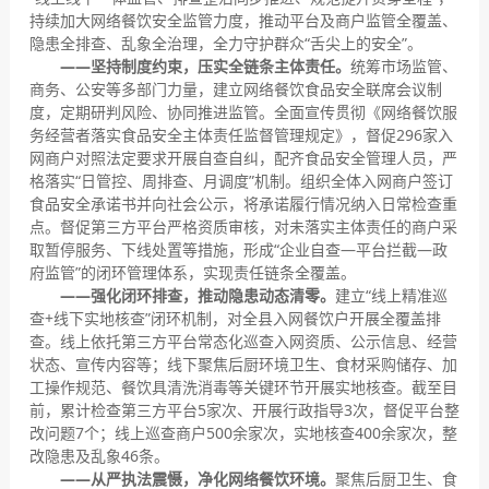
持续加大网络餐饮安全监管力度，推动平台及商户监管全覆盖、
隐患全排查、乱象全治理，全力守护群众“舌尖上的安全”。
——坚持制度约束，压实全链条主体责任。
统筹市场监管、
商务、公安等多部门力量，建立网络餐饮食品安全联席会议制
度，定期研判风险、协同推进监管。全面宣传贯彻《网络餐饮服
务经营者落实食品安全主体责任监督管理规定》，督促296家入
网商户对照法定要求开展自查自纠，配齐食品安全管理人员，严
格落实“日管控、周排查、月调度”机制。组织全体入网商户签订
食品安全承诺书并向社会公示，将承诺履行情况纳入日常检查重
点。督促第三方平台严格资质审核，对未落实主体责任的商户采
取暂停服务、下线处置等措施，形成“企业自查—平台拦截—政
府监管”的闭环管理体系，实现责任链条全覆盖。
——强化闭环排查，推动隐患动态清零。
建立“线上精准巡
查+线下实地核查”闭环机制，对全县入网餐饮户开展全覆盖排
查。线上依托第三方平台常态化巡查入网资质、公示信息、经营
状态、宣传内容等；线下聚焦后厨环境卫生、食材采购储存、加
工操作规范、餐饮具清洗消毒等关键环节开展实地核查。截至目
前，累计检查第三方平台5家次、开展行政指导3次，督促平台整
改问题7个；线上巡查商户500余家次，实地核查400余家次，整
改隐患及乱象46条。
——从严执法震慑，净化网络餐饮环境。
聚焦后厨卫生、食