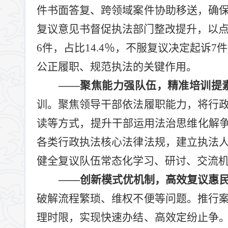
件书面答复、跨领域案件协助移送，确
复议意见书督促执法部门整改提升，以
6
件，占比
14.4
％，不服复议决定起诉
7
件
公正履职、规范执法的关键作用。
——
聚焦能力强队伍，精准培训提
训。聚焦领导干部依法履职能力，将行
读等方式，提升干部运用法治思维化解
各类行政执法核心法律法规，建立执法
健全复议队伍常态化学习、研讨、交流
——
创新模式优机制，高效复议惠
破解流程繁琐、维权不便等问题。推行
理时限，实现快速办结、高效定纷止争