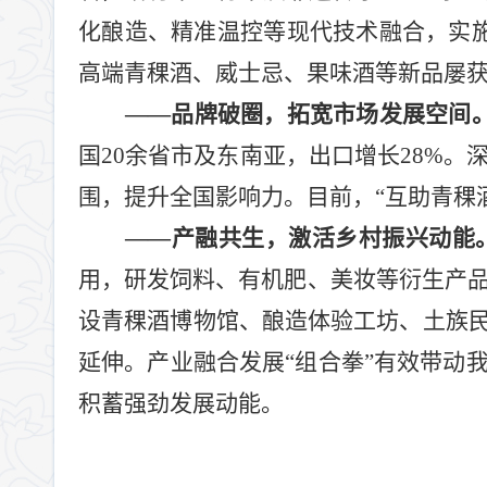
化酿造、精准温控等现代技术融合，实
高端青稞酒、威士忌、果味酒等新品屡
——
品牌破圈，拓宽市场发展空间
国
20
余省市及东南亚，出口增长
28%
。
围，提升全国影响力。目前，
“
互助青稞
——
产融共生，激活乡村振兴动能
用，研发饲料、有机肥、美妆等衍生产
设青稞酒博物馆、酿造体验工坊、土族
延伸。产业融合发展
“
组合拳
”
有效带动
积蓄强劲发展动能。