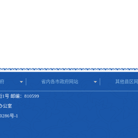
府
省内各市政府网站
其他县区
号 邮编：810599
府办公室
0286号-1