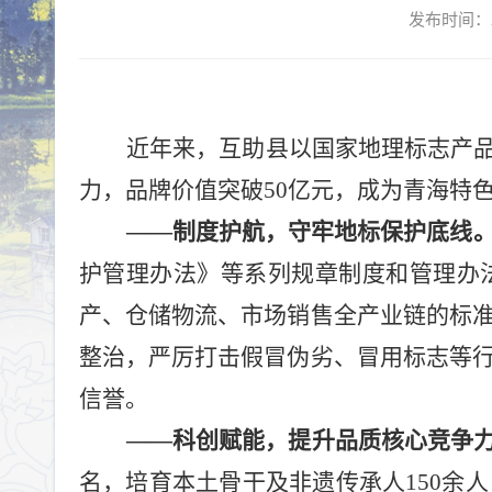
发布时间：2
近年来，互助县以国家地理标志产
力，品牌价值突破
50
亿元，成为青海特
——
制度护航，守牢地标保护底线
护管理办法》等系列规章制度和管理办
产、仓储物流、市场销售全产业链的标
整治，严厉打击假冒伪劣、冒用标志等
信誉。
——
科创赋能，提升品质核心竞争
名，培育本土骨干及非遗传承人
150
余人