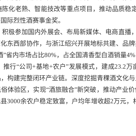
施陈化老熟、智能技改等重点项目，推动品质稳
获国际烈性酒赛事金奖。
。
积极参加国内外展会、布局新媒体、电商直播
深化东西部协作，与浙江绍兴开展地标共建、品牌
酒
”
省内市场占比
80%
，占全国清香型白酒销量
4%
。
推行
“
公司
+
基地
+
农户
”
发展模式，建成
23.2
万
品，构建完整闭环产业链。深度挖掘青稞酒文化与
民俗体验区，实现
“
酒旅融合
”
新突破，推动产业价
我县
3000
余农户稳定致富，户均年增收超
2
万元，