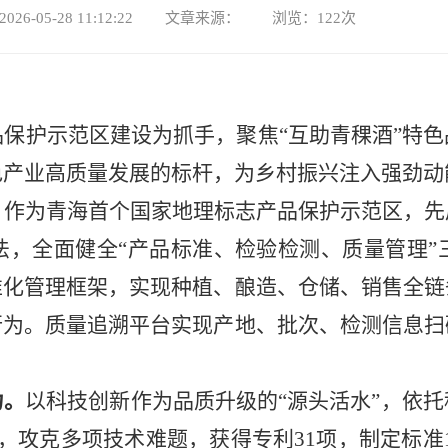
026-05-28 11:12:22 文章来源： 浏览：
122
次
品保护示范区建设为抓手，聚焦
“
互助青稞酒
”
特色
色产业高质量发展的标杆，为乡村振兴注入强劲动
。
作为青海首个国家地理标志产品保护示范区，先
法，全面健全
“
产品标准、检验检测、质量管理
”
准化管理框架，实现种植、酿造、仓储、销售全链
行为。质量追溯平台实现产地、批次、检测信息扫
力
。
以科技创新作为品质升级的
“
源头活水
”
，依托
，攻克多项技术难题，获得专利
31
项，制定标准