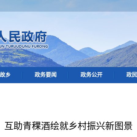
故乡
政务要闻
政务公开
政
互助青稞酒绘就乡村振兴新图景