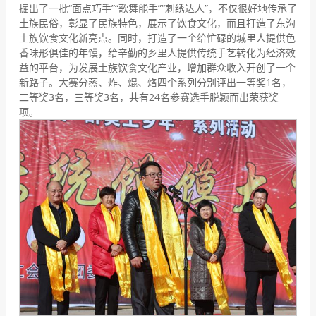
掘出了一批“面点巧手”“歌舞能手”“刺绣达人”，不仅很好地传承了
土族民俗，彰显了民族特色，展示了饮食文化，而且打造了东沟
土族饮食文化新亮点。同时，打造了一个给忙碌的城里人提供色
香味形俱佳的年馍，给辛勤的乡里人提供传统手艺转化为经济效
益的平台，为发展土族饮食文化产业，增加群众收入开创了一个
新路子。大赛分蒸、炸、焜、烙四个系列分别评出一等奖1名，
二等奖3名，三等奖3名，共有24名参赛选手脱颖而出荣获奖
项。