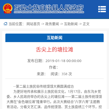
当前位置：
->
->
-> 正文
网站首页
政务要闻
互助新闻
互助新闻
舌尖上的塘拉滩
发布日期：2019-01-18 00:00:00
作者：
来源： 阅读：
次
358
--第二届土族民俗传统馍馍大赛圆满成功
为更好地传承和展示土族民俗文化，1月17日，由东沟乡党
委、乡人民政府举办的舌尖上的塘拉滩——第二届土族传统馍馍
大赛在“金色塘拉滩”隆重举行。此次大赛结合“六学六育”主题教
育活动，分看文艺汇演、品传统馍馍、赏土族盘绣三个环节，挖