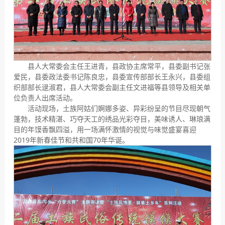
县人大常委会主任王进青，县政协主席常平，县委副书记张
爱民，县委政法委书记陈良忠，县委宣传部部长王永兴，县委组
织部部长逯淑君，县人大常委会副主任文进福等县领导及相关单
位负责人出席活动。
活动现场，土族阿姑们婀娜多姿、异彩纷呈的节目尽现朝气
蓬勃，技术精湛、巧夺天工的绣品光彩夺目，美味诱人、琳琅满
目的年馍香飘四溢，用一场满怀激情的视觉与味觉盛宴喜迎
2019年新春佳节和共和国70年华诞。