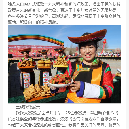
脍炙人口的方式讴歌十九大精神和党的好政策，唱出了党的扶贫
政策带来的新变化、新气象，表达了土乡儿女对党的无限热爱。
各村参演节目异彩纷呈，高潮迭起，尽情地展现了土乡群众朝气
蓬勃、积极向上的精神风貌。
土族馍馍展示
馍馍大赛赛出“面点巧手”。125位参赛选手拿出精心制作的
色香味俱全的年馍参加比赛，浓浓的香气引得观众们垂涎欲滴，
勾起了大家舌根深处的味觉回忆。参赛作品美好的寓意、鲜亮的