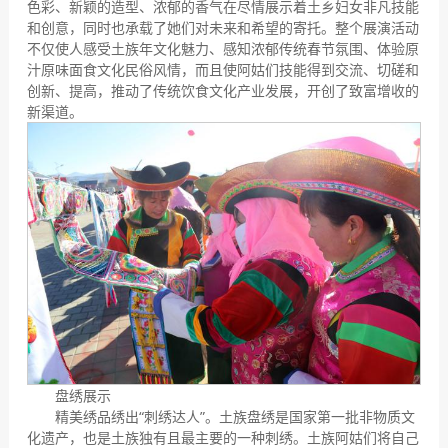
色彩、新颖的造型、浓郁的香气在尽情展示着土乡妇女非凡技能
和创意，同时也承载了她们对未来和希望的寄托。整个展演活动
不仅使人感受土族年文化魅力、感知浓郁传统春节氛围、体验原
汁原味面食文化民俗风情，而且使阿姑们技能得到交流、切磋和
创新、提高，推动了传统饮食文化产业发展，开创了致富增收的
新渠道。
盘绣展示
精美绣品绣出“刺绣达人”。土族盘绣是国家第一批非物质文
化遗产，也是土族独有且最主要的一种刺绣。土族阿姑们将自己