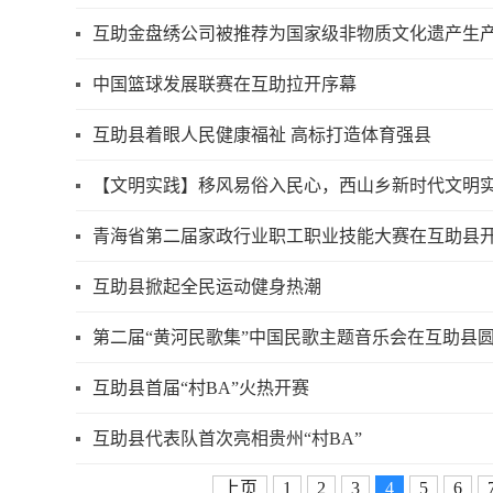
互助金盘绣公司被推荐为国家级非物质文化遗产生
中国篮球发展联赛在互助拉开序幕
互助县着眼人民健康福祉 高标打造体育强县
【文明实践】移风易俗入民心，西山乡新时代文明
青海省第二届家政行业职工职业技能大赛在互助县
互助县掀起全民运动健身热潮
第二届“黄河民歌集”中国民歌主题音乐会在互助县
互助县首届“村BA”火热开赛
互助县代表队首次亮相贵州“村BA”
上页
1
2
3
4
5
6