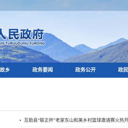
故乡
政务要闻
政务公开
政
互助县“联正杯”老家东山和美乡村篮球邀请赛火热