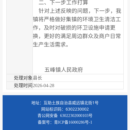
二、下一步工作打算
针对上述反映的问题，下一步，我
镇将严格做好集镇的环境卫生清洁工
作，及时对破损的环卫设施申请更
换，更好的满足周边群众及商户日常
生产生活需求。
五峰镇人民政府
处理对象
县长
处理时间
2026-04-28
地址：互助土族自治县威远镇北街1号
网站标识码：6302230002
青公网安备
63022302000103号
备案号：
青ICP备16000286号-1