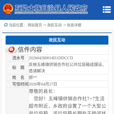
当前位置：
->
-> 信息详细
网站首页
政民互动
政民互动
信件内容
流水号
202604260014D1DDCCD
反映五峰镇供销合作社公共垃圾箱成摆设，
标 题
恳请解决
姓 名
郭**
写信时间
2026年04月27日
尊敬的县长：
您好！五峰镇供销合作社7+7生活
超市附近，乡政府设置了一个大型公
共垃圾箱，该垃圾箱长期处于锁闭状