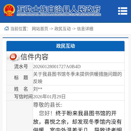
当前位置：
->
-> 信息详细
网站首页
政民互动
政民互动
信件内容
流水号
20260128001727A0B4D
关于我县图书馆冬季未提供供暖措施问题的
标 题
反映
姓 名
刘**
写信时间
2026年01月29日
尊敬的县长:
您好！
终于盼来我县图书馆的开
放，喜悦之余，却发现冬季馆内没有
供暖。室内外温差无几，导致读者明