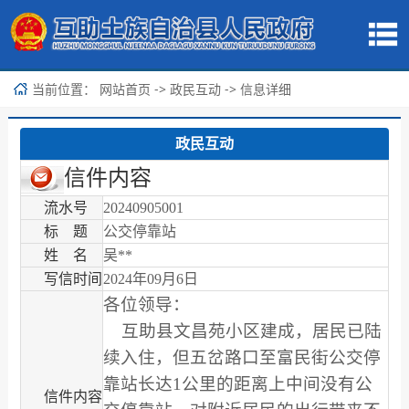
当前位置：
->
-> 信息详细
网站首页
政民互动
政民互动
信件内容
流水号
20240905001
标 题
公交停靠站
姓 名
吴**
写信时间
2024年09月6日
各位领导：
互助县文昌苑小区建成，居民已陆
续入住，但五岔路口至富民街公交停
靠站长达1公里的距离上中间没有公
信件内容