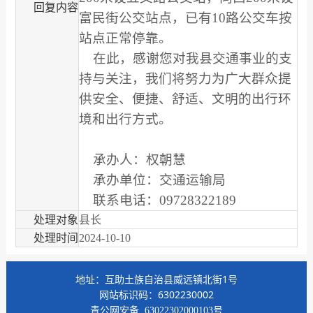
回复内容
富民街公交站点，已有10路公交车按
站点正常停靠。
在此，感谢您对我县交通事业的支
持与关注，我们将努力为广大群众提
供安全、便捷、舒适、文明的出行环
境和出行方式。
承办人：权朝慧
承办单位：交通运输局
联系电话：09728322189
处理对象
县长
处理时间
2024-10-10
地址：互助土族自治县威远镇北街1号
网站标识码：6302230002
青公网安备
63022302000103号