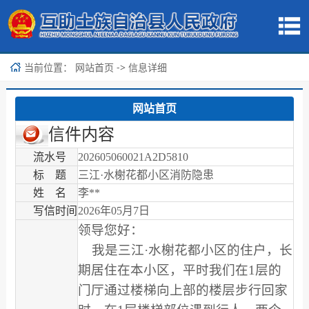
当前位置：
-> 信息详细
网站首页
网站首页
信件内容
流水号
202605060021A2D5810
标 题
三江·水榭花都小区消防隐患
姓 名
李**
写信时间
2026年05月7日
领导您好：
我是三江·水榭花都小区的住户，长
期居住在本小区，平时我们在1层的
门厅通过楼梯向上部的楼层步行回家