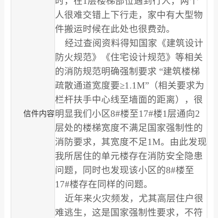
时，在1层楼梯部位遇到行人，两个
人很难交错上下行走，家中有大型物
件搬运时候在此处也很费劲。
经过查阅资料得知国家《建筑设计
防火规范》《住宅设计规范》等相关
的消防规范明确强制要求 “建筑楼梯
疏散通道宽度要≥1.1M”（相关要求为
栏杆扶手中心线至墙面的距离），很
明显我们小区8#楼至17#楼1层通向2
信件内容
层处的楼梯宽度不满足国家强制性的
消防要求，其宽度不足1M。
由此发现
我所居住的单元楼存在消防安全隐患
问题，同时也发现该小区的8#楼至
17#楼存在同样的问题。
近年来火灾频发，尤其高层住户很
难逃生，这是国家强制性要求，不符