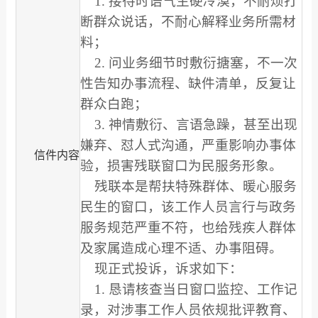
1. 接待时语气生硬冷漠，不耐烦打
断群众说话，不耐心解释业务所需材
料；
2. 问业务细节时敷衍搪塞，不一次
性告知办事流程、缺件清单，反复让
群众白跑；
3. 神情敷衍、言语急躁，甚至出现
嫌弃、怼人式沟通，严重影响办事体
信件内容
验，损害残联窗口为民服务形象。
残联本是帮扶特殊群体、暖心服务
民生的窗口，该工作人员言行与政务
服务规范严重不符，也给残疾人群体
及家属造成心理不适、办事阻碍。
现正式投诉，诉求如下：
1. 恳请核查当日窗口监控、工作记
录，对涉事工作人员依规批评教育、